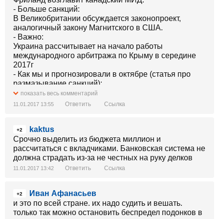
- Больше санкций:
В Великобритании обсуждается законопроект,
аналогичный закону Магнитского в США.
- Важно:
Украина рассчитывает на начало работы
международного арбитража по Крыму в середине
2017г
- Как мы и прогнозировали в октябре (статья про
размазывание санкций):
Группа американских сенаторов во главе с Джоном
показать весь комментарий
Маккейном представила законопроект о новых
Ответить
Ссылка
11.01.2017 13:55
санкциях в отношении Москвы в связи с
вмешательством России в предвыборный процесс в
kaktus
США, а также действиями в Украине и Сирии.
+2
- Гонка вооружений уничтожила СССР:
Срочно выделить из бюджета миллион и
Министерство обороны США разработало
рассчитаться с вкладчиками. Банковская система не
программу по строительству новых военных
должна страдать из-за не честных на руку делков
кораблей на $509 млрд.
Ответить
Ссылка
11.01.2017 13:42
- Р@$а, гудбай:
«Авиалинии Антонова» стали официальным
Иван Афанасьев
перевозчиком НАТО и США.
+2
и это по всей стране. их надо судить и вешать.
- Добро пожаловать:
только так можно остановить беспредел подонков в
Администрацию морпортов Украины возглавит