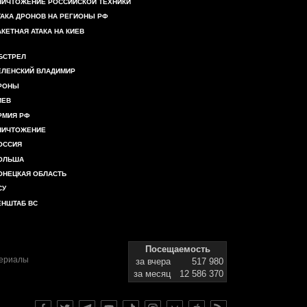
НИЧТОЖЕНИЕ РОССИЙСКОЙ ТЕХНИКИ
ТАКА ДРОНОВ НА РЕГИОНЫ РФ
АКЕТНАЯ АТАКА НА КИЕВ
БСТРЕЛ
ЕЛЕНСКИЙ ВЛАДИМИР
РОНЫ
ИЕВ
РМИЯ РФ
НИЧТОЖЕНИЕ
ОССИЯ
ОЛЬША
ОНЕЦКАЯ ОБЛАСТЬ
СУ
ЕНШТАБ ВС
Посещаемость
териалы
за вчера
517 980
за месяц
12 586 370