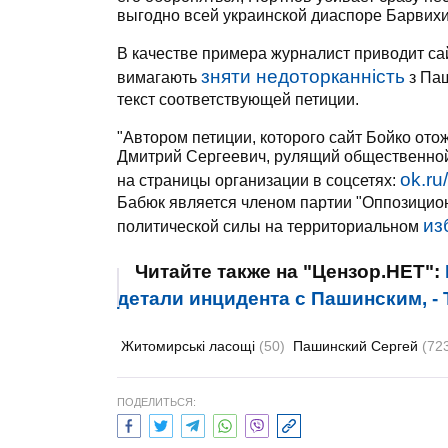
выгодно всей украинской диаспоре Барвихи,
В качестве примера журналист приводит сай
зняти недоторканність
вимагають
з Паш
текст соответствующей петиции.
"Автором петиции, которого сайт Бойко ото
Дмитрий Сергеевич, рулящий общественной 
ok.r
на страницы организации в соцсетях:
Бабюк является членом партии "Оппозиционн
из
политической силы на территориальном
Читайте также на "Цензор.НЕТ":
детали инцидента с Пашинским, - 
Житомирські ласощі
(50)
Пашинский Сергей
(72
ПОДЕЛИТЬСЯ: