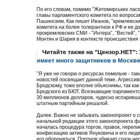
По его словам, помимо "Житомирських ласощ
главы парламентского комитета по вопрос
Пашинским. Как пишет Иванов, "кремлевски
комитета на более толерантное к РФ и ее 
прокремлевских СМИ - "Интера", "Вестей"
Монтян и Шария в контексте происшествия -
Читайте также на "Цензор.НЕТ":
имеет много защитников в Москве
"Я уже не говорю о ресурсах помельче - та
новостей посвящает данной теме. Агресси
Бродскому, тоже вполне объяснимы, так ка
Бродского из БЮТ. Всезнающие парламентск
30 миллионов долларов, чудесно испаривши
штатным партийным решалой.
Далее. Важно не забывать законопроект о 
начальной редакции этого законопроекта ф
началась процедура торгов, правок, перепи
конфискацию активов Януковича и его люде
его обороняться, Портнов убивает сразу нес