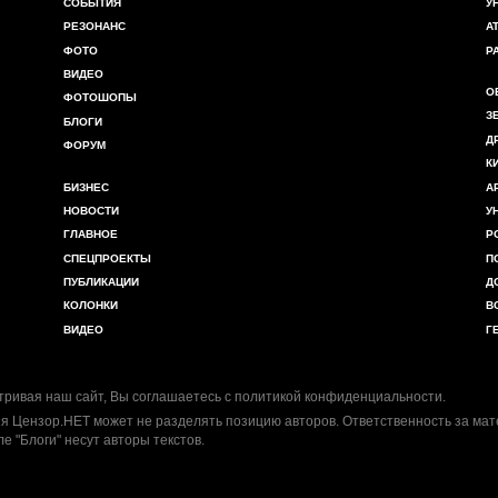
СОБЫТИЯ
У
РЕЗОНАНС
А
ФОТО
Р
ВИДЕО
О
ФОТОШОПЫ
З
БЛОГИ
Д
ФОРУМ
К
БИЗНЕС
А
НОВОСТИ
У
ГЛАВНОЕ
Р
СПЕЦПРОЕКТЫ
П
ПУБЛИКАЦИИ
Д
КОЛОНКИ
В
ВИДЕО
Г
ривая наш сайт, Вы соглашаетесь с
политикой конфиденциальности
.
я Цензор.НЕТ может не разделять позицию авторов. Ответственность за ма
ле "Блоги" несут авторы текстов.