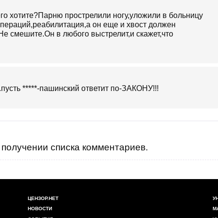
его хотите?Парню прострелили ногу,уложили в больницу
пераций,реабилитация,а он еще и хвост должен
е смешите.Он в любого выстрелит,и скажет,что
..пусть *****-пашинский ответит по-ЗАКОНУ!!!
получении списка комментариев.
ЦЕНЗОР.НЕТ
У
НОВОСТИ
М