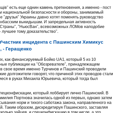
ів" есть еще однин камень преткновения, а именно - пост
ам национальной безопасности и обороны, занимаемый
е "друзья" Украины давно хотят поменять руководство
донбасским выкидышам. И запредельная активность
, "Страны", "НьюсВан", всевозможных ЛОМов наподобие
 лучшее тому доказательство".
Участник инцидента с Пашинским Химикус
, - Геращенко
ких, как финансируемый Бойко UA1, который 5 из 10
вные публикации на "Обозревателе", принадлежащем
к в свое время именно Турчинов и Пашинский проводили
ие долгожители говорят, что причиной этих проводов стал
еся в руках Михаила Юрьевича, который тогда был
спецконфискации, который лоббирует лично Пашинский. В
амилия Портнова значилась одной из первых, однако затем
сывания норм и тихого саботажа закона, направленного на
й. Таким образом, дискредитируя Пашинского, заставляя
колько зайцев, и спецконфискацию в том числе, а это