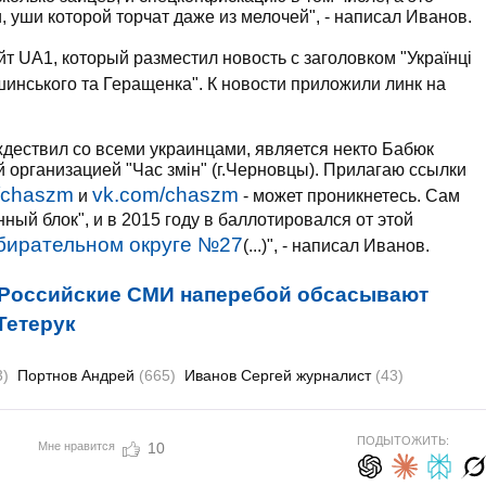
 уши которой торчат даже из мелочей", - написал Иванов.
т UA1, который разместил новость с заголовком "Українці
инського та Геращенка". К новости приложили линк на
ждествил со всеми украинцами, является некто Бабюк
организацией "Час змін" (г.Черновцы). Прилагаю ссылки
u/chaszm
vk.com/chaszm
и
- может проникнетесь. Сам
ый блок", и в 2015 году в баллотировался от этой
бирательном округе №27
(...)", - написал Иванов.
Российские СМИ наперебой обсасывают
Тетерук
3)
Портнов Андрей
(665)
Иванов Сергей журналист
(43)
ПОДЫТОЖИТЬ:
Мне нравится
10