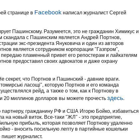
Facebook
воей странице в
написал журналист Сергей
нирует Пашинскому. Разумеется, это не гражданин Химикус и
м скандала с Пашинским является Андрей Портнов,
рации экс-президента Януковича и один из авторов
ртнов является сотрудником корпорации "Газпром",
 я передаю пламенный привет его репостерам и лайкателям
тнов предоставил своих адвокатов и даже охрану
е секрет, что Портнов и Пашинский - давние враги.
омирські ласощі", которую Портнов и его команда
существлялся рейд, а также о том, как к Портнову в
здесь
ли 20 миллинов долларов вы можете прочесть
.
о партнеру, гражданину РФ и США Игорю Бойко, избавиться
а на новый виток. Все-таки "ЖЛ" - это предприятие,
бильную прибыль, которая позволяет Портнову удаленно
ойко - вносить посильную лепту в партийные кошельки
 - пишет журналист.