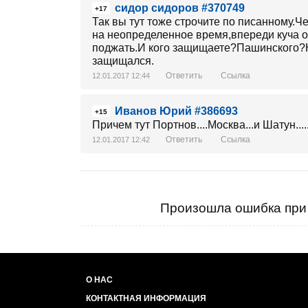
сидор сидоров #370749
+17
Так вы тут тоже строчите по писанному.Ч
на неопределенное время,впереди куча о
поджать.И кого защищаете?Пашинского?Н
защищался.
Ответить
Ссылка
12.01.2017 12:44
Иванов Юрий #386693
+15
Причем тут Портнов....Москва...и Шатун...
Ответить
Ссылка
12.01.2017 12:42
Произошла ошибка при 
О НАС
КОНТАКТНАЯ ИНФОРМАЦИЯ