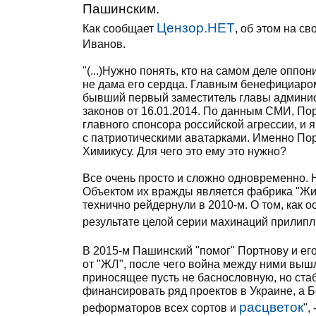
Пашинским.
Цензор.НЕТ
Как сообщает
, об этом на с
Иванов.
"(...)Нужно понять, кто на самом деле оппо
не дама его сердца. Главным бенефициаро
бывший первый заместитель главы админист
законов от 16.01.2014. По данным СМИ, По
главного спонсора российской агрессии, и
с патриотическими аватарками. Именно Пор
Химикусу. Для чего это ему это нужно?
Все очень просто и сложно одновременно. Н
Объектом их вражды является фабрика "Жит
технично рейдернули в 2010-м. О том, как о
результате целой серии махинаций прилип
В 2015-м Пашинский "помог" Портнову и ег
от "ЖЛ", после чего война между ними вышл
приносящее пусть не баснословную, но ста
финансировать ряд проектов в Украине, а Б
расцветок
реформаторов всех сортов и
",