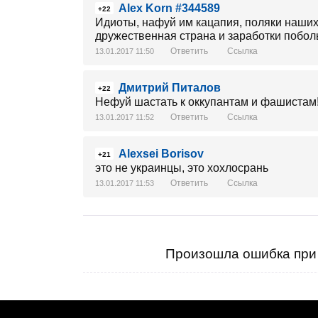
Alex Korn #344589
+22
Идиоты, нафуй им кацапия, поляки наших
дружественная страна и заработки побол
Ответить
Ссылка
13.01.2017 11:50
Дмитрий Питалов
+22
Нефуй шастать к оккупантам и фашистам
Ответить
Ссылка
13.01.2017 11:52
Alexsei Borisov
+21
это не украинцы, это хохлосрань
Ответить
Ссылка
13.01.2017 11:53
Произошла ошибка при 