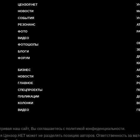
ЦЕНЗОР.НЕТ
У
НОВОСТИ
М
СОБЫТИЯ
У
РЕЗОНАНС
А
ФОТО
Р
ВИДЕО
О
ФОТОШОПЫ
З
БЛОГИ
Д
ФОРУМ
К
БИЗНЕС
А
НОВОСТИ
У
ГЛАВНОЕ
Р
СПЕЦПРОЕКТЫ
П
ПУБЛИКАЦИИ
Д
КОЛОНКИ
В
ВИДЕО
Г
ривая наш сайт, Вы соглашаетесь с
политикой конфиденциальности
.
я Цензор.НЕТ может не разделять позицию авторов. Ответственность за ма