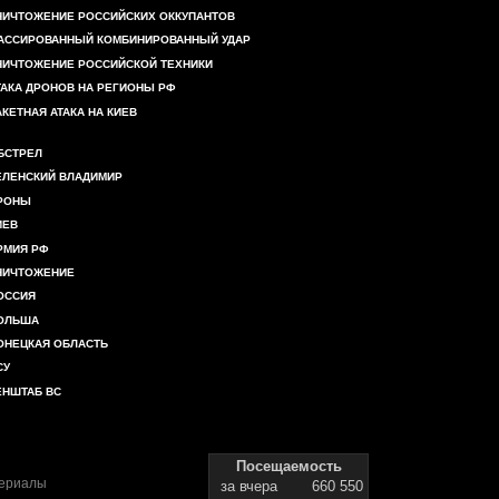
НИЧТОЖЕНИЕ РОССИЙСКИХ ОККУПАНТОВ
АССИРОВАННЫЙ КОМБИНИРОВАННЫЙ УДАР
НИЧТОЖЕНИЕ РОССИЙСКОЙ ТЕХНИКИ
ТАКА ДРОНОВ НА РЕГИОНЫ РФ
АКЕТНАЯ АТАКА НА КИЕВ
БСТРЕЛ
ЕЛЕНСКИЙ ВЛАДИМИР
РОНЫ
ИЕВ
РМИЯ РФ
НИЧТОЖЕНИЕ
ОССИЯ
ОЛЬША
ОНЕЦКАЯ ОБЛАСТЬ
СУ
ЕНШТАБ ВС
Посещаемость
териалы
за вчера
660 550