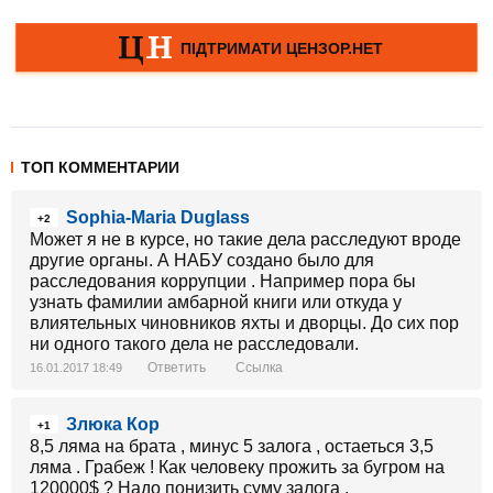
ТОП КОММЕНТАРИИ
Sophia-Maria Duglass
+2
Может я не в курсе, но такие дела расследуют вроде
другие органы. А НАБУ создано было для
расследования коррупции . Например пора бы
узнать фамилии амбарной книги или откуда у
влиятельных чиновников яхты и дворцы. До сих пор
ни одного такого дела не расследовали.
Ответить
Ссылка
16.01.2017 18:49
Злюка Кор
+1
8,5 ляма на брата , минус 5 залога , остаеться 3,5
ляма . Грабеж ! Как человеку прожить за бугром на
120000$ ? Надо понизить суму залога .