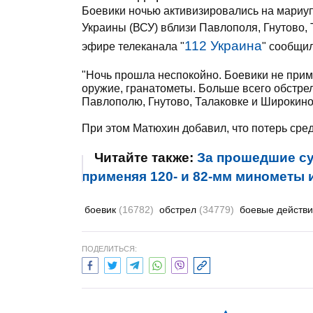
Боевики ночью активизировались на мариу
Украины (ВСУ) вблизи Павлополя, Гнутово,
112 Украина
эфире телеканала "
" сообщи
"Ночь прошла неспокойно. Боевики не при
оружие, гранатометы. Больше всего обстре
Павлополю, Гнутово, Талаковке и Широкино 
При этом Матюхин добавил, что потерь сред
Читайте также:
За прошедшие су
применяя 120- и 82-мм минометы и
боевик
(16782)
обстрел
(34779)
боевые действ
ПОДЕЛИТЬСЯ: