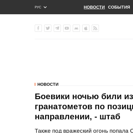
НОВОСТИ
СОБЫТИЯ
РУС
ENG
УКР
НОВОСТИ
Боевики ночью били из
гранатометов по пози
направлении, - штаб
Также под вражеский огонь попала 