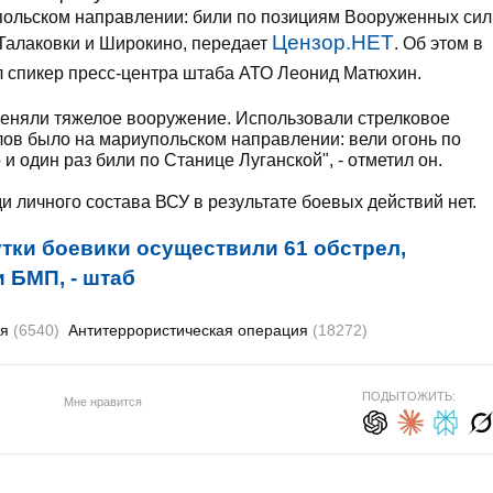
польском направлении: били по позициям Вооруженных сил
Цензор.НЕТ
 Талаковки и Широкино, передает
. Об этом в
л спикер пресс-центра штаба АТО Леонид Матюхин.
меняли тяжелое вооружение. Использовали стрелковое
лов было на мариупольском направлении: вели огонь по
и один раз били по Станице Луганской", - отметил он.
и личного состава ВСУ в результате боевых действий нет.
тки боевики осуществили 61 обстрел,
 БМП, - штаб
ия
(6540)
Антитеррористическая операция
(18272)
ПОДЫТОЖИТЬ:
Мне нравится