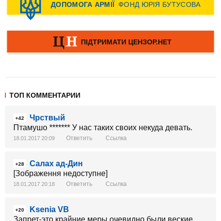
ТОП КОММЕНТАРИИ
Чрствый
+42
Птамушо ******* У нас таких своих некуда девать.
Ответить
Ссылка
18.01.2017 20:09
Салах ад-Дин
+28
[Зображення недоступне]
Ответить
Ссылка
18.01.2017 20:18
Ksenia VB
+20
Запрет-это крайние меры,очевидно были веские