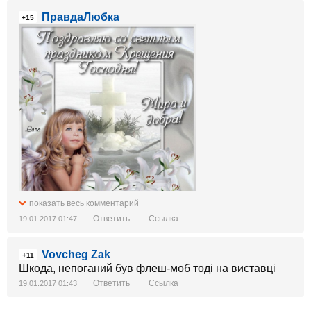
ПравдаЛюбка
+15
показать весь комментарий
Ответить
Ссылка
19.01.2017 01:47
Vovcheg Zak
+11
Шкода, непоганий був флеш-моб тоді на виставці
Ответить
Ссылка
19.01.2017 01:43