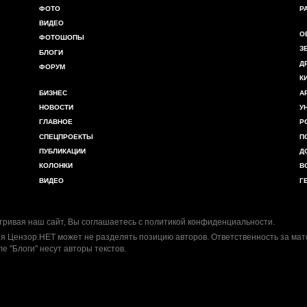
ФОТО
Р
ВИДЕО
О
ФОТОШОПЫ
З
БЛОГИ
Д
ФОРУМ
К
БИЗНЕС
А
НОВОСТИ
У
ГЛАВНОЕ
Р
СПЕЦПРОЕКТЫ
П
ПУБЛИКАЦИИ
Д
КОЛОНКИ
В
ВИДЕО
Г
ривая наш сайт, Вы соглашаетесь с
политикой конфиденциальности
.
я Цензор.НЕТ может не разделять позицию авторов. Ответственность за ма
ле "Блоги" несут авторы текстов.