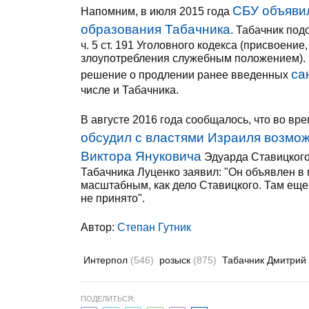
СБУ объявил
Напомним, в июля 2015 года
образования Табачника
. Табачник по
ч. 5 ст. 191 Уголовного кодекса (присвоени
злоупотребления служебным положением). К
са
решение о продлении ранее введенных
числе и Табачника.
В августе 2016 года сообщалось, что во в
обсудил с властями Израиля возмо
Виктора Януковича
Эдуарда Ставицкого
Табачника Луценко заявил: "Он объявлен в
масштабным, как дело Ставицкого. Там еще
не принято".
Автор:
Степан Гутник
Интерпол
(546)
розыск
(875)
Табачник Дмитрий
ПОДЕЛИТЬСЯ: