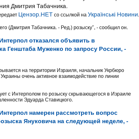
ния Дмитрия Табачника.
Цензор.НЕТ
Українські Новини
передает
со ссылкой на
его (Дмитрия Табачника. - Ред.) розыску", - сообщил он.
Интерпол отказался объявить в
а Генштаба Муженко по запросу России, -
рывается на территории Израиля, начальник Укрбюро
у Украины очень активное взаимодействие по линии
вует с Интерполом по розыску скрывающегося в Израиле
шленности Эдуарда Ставицкого.
Интерпол намерен рассмотреть вопрос
озыска Януковича на следующей неделе, -