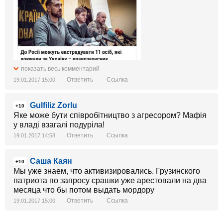
показать весь комментарий
Ответить
Ссылка
19.01.2017 15:00
Gulfiliz Zorlu
+10
Яке може бути співробітництво з агресором? Мафія
у владі взагалі подуріла!
Ответить
Ссылка
19.01.2017 14:58
Саша Каян
+10
Мы уже знаем, что активизировались. Грузинского
патриота по запросу срашки уже арестовали на два
месяца что бы потом выдать мордору
Ответить
Ссылка
19.01.2017 15:00