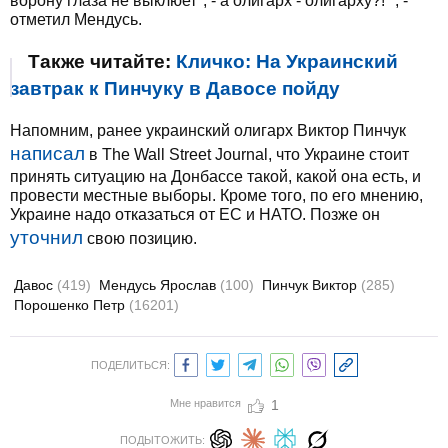
ворону глаза не выклюет", - а олигарх - олигарху?! ", -
отметил Мендусь.
Также читайте:
Кличко: На Украинский
завтрак к Пинчуку в Давосе пойду
Напомним, ранее украинский олигарх Виктор Пинчук
написал
в The Wall Street Journal, что Украине стоит
принять ситуацию на Донбассе такой, какой она есть, и
провести местные выборы. Кроме того, по его мнению,
Украине надо отказаться от ЕС и НАТО. Позже он
уточнил
свою позицию.
Давос
(419)
Мендусь Ярослав
(100)
Пинчук Виктор
(285)
Порошенко Петр
(16201)
ПОДЕЛИТЬСЯ:
Мне нравится
1
ПОДЫТОЖИТЬ: