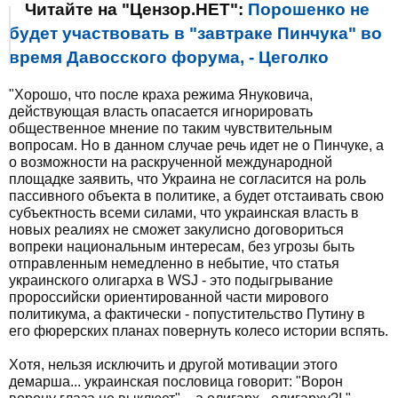
Читайте на "Цензор.НЕТ":
Порошенко не
будет участвовать в "завтраке Пинчука" во
время Давосского форума, - Цеголко
"Хорошо, что после краха режима Януковича,
действующая власть опасается игнорировать
общественное мнение по таким чувствительным
вопросам. Но в данном случае речь идет не о Пинчуке, а
о возможности на раскрученной международной
площадке заявить, что Украина не согласится на роль
пассивного объекта в политике, а будет отстаивать свою
субъектность всеми силами, что украинская власть в
новых реалиях не сможет закулисно договориться
вопреки национальным интересам, без угрозы быть
отправленным немедленно в небытие, что статья
украинского олигарха в WSJ - это подыгрывание
пророссийски ориентированной части мирового
политикума, а фактически - попустительство Путину в
его фюрерских планах повернуть колесо истории вспять.
Хотя, нельзя исключить и другой мотивации этого
демарша... украинская пословица говорит: "Ворон