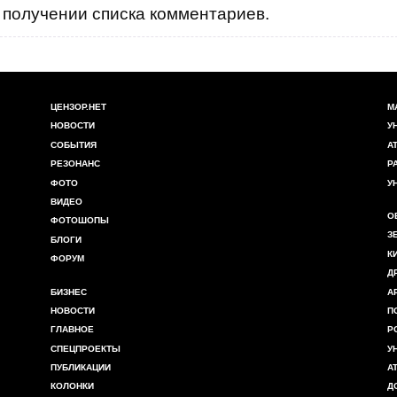
получении списка комментариев.
ЦЕНЗОР.НЕТ
М
НОВОСТИ
У
СОБЫТИЯ
А
РЕЗОНАНС
Р
ФОТО
У
ВИДЕО
О
ФОТОШОПЫ
З
БЛОГИ
К
ФОРУМ
Д
БИЗНЕС
А
НОВОСТИ
П
ГЛАВНОЕ
Р
СПЕЦПРОЕКТЫ
У
ПУБЛИКАЦИИ
А
КОЛОНКИ
Д