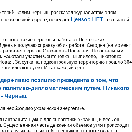
иторий Вадим Черныш рассказал журналистам о том,
Цензор.НЕТ
а по железной дороге, передает
со ссылкой
 от того, какие перегоны работают. Всего таких
день я получаю справку об их работе. Сегодня (на момент
 не работает перегон Стаханов - Попасная. По остальным
. Работали участки Сентяновка - Шипилово, Никитовка -
Новая. За сутки на подконтрольную территорию прошло 364
нергетического угля. И так каждый день.
ддерживаю позицию президента о том, что
о политико-дипломатическим путем. Никакого
, - Черныш
гля необходимо украинской энергетике.
лн антрацита нужно для энергетики Украины, и весь он
и. Существенная часть движения объемов угля происходит
ва и других частных собственников, которые владеют