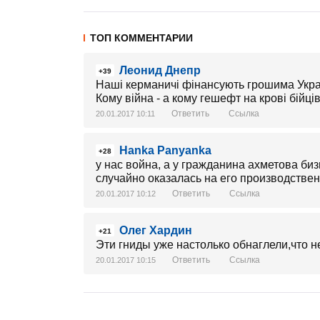
ТОП КОММЕНТАРИИ
Леонид Днепр
+39
Наші керманичі фінансують грошима Україн
Кому війна - а кому гешефт на крові бійців
Ответить
Ссылка
20.01.2017 10:11
Hanka Panyanka
+28
у нас война, а у гражданина ахметова биз
случайно оказалась на его производствен
Ответить
Ссылка
20.01.2017 10:12
Олег Хардин
+21
Эти гниды уже настолько обнаглели,что не
Ответить
Ссылка
20.01.2017 10:15