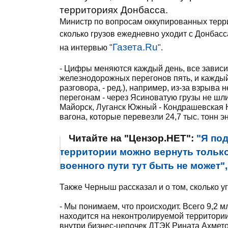
территориях Донбасса.
Министр по вопросам оккупированных терр
сколько грузов ежедневно уходит с Донбасс
Газета.Ru
на интервью "
".
- Цифры меняются каждый день, все зависит
железнодорожных перегонов пять, и каждый 
разговора, - ред.), например, из-за взрыва
перегонам - через Ясиноватую грузы не шли
Майорск, Луганск Южный - Кондрашевская 
вагона, которые перевезли 24,7 тыс. тонн э
Читайте на "Цензор.НЕТ":
"Я по
территории можно вернуть тольк
военного пути тут быть не может"
Также Черныш рассказал и о том, сколько у
- Мы понимаем, что происходит. Всего 9,2 м
находится на неконтролируемой территори
внутри бизнес-цепочек ДТЭК Рината Ахмето