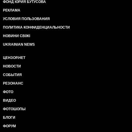
ФОНД ЮРИЯ БУТУСОВА
багатоквартирного будинку- це спільна власність
всіх мешканців будинку. Без згоди всіх власників,
РЕКЛАМА
заборонено робити якісь втручання в систему
УСЛОВИЯ ПОЛЬЗОВАНИЯ
опалення. Крім того, систему опалення
спроектовано з урахуванням того, що всі квартири
ПОЛИТИКА КОНФИДЕНЦИАЛЬНОСТИ
опалюються. В іншому випадку, підтримувати
нормальний температурний режим в квартирах
НОВИНИ СВІЖІ
неможливо."
UKRAINIAN NEWS
Вы поняли?
ЦЕНЗОР.НЕТ
У меня в квартире жарко. Ночью мы спим с
открытыми окнами, даже при темпрературе -10. Т.е.
НОВОСТИ
на улице- мороз, у нас- жарко и я открываю окна.
СОБЫТИЯ
Чтобы в комнате было комфортно с закрытыми
окнами, и чтобы счетчик был эффективен, я
РЕЗОНАНС
установила на батареи регуляторы тепла. Кстати
говоря, еще в прошлом году ЖЭК раздавал их
ФОТО
бесплатно и настаивал на том, что тепло экономить
ВИДЕО
нужно. Теперь оказывается, что когда я создаю
комфортную температуру в квартире и
ФОТОШОПЫ
рассчитываю, что буду платить меньше, я
БЛОГИ
обкрадываю моих соседей, у которых нет счетчика и
которым назначены субсидии.
ФОРУМ
Вот теперь я прихожу к логическому завершению