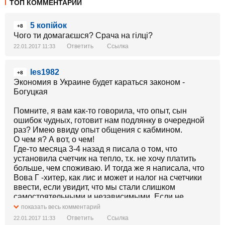
ТОП КОММЕНТАРИИ
5 копійок
+8
Чого ти домагаєшся? Срача на гілці?
Ответить
Ссылка
22.01.2017 11:33
les1982
+8
Экономия в Украине будет караться законом -
Богуцкая
Помните, я вам как-то говорила, что опыт, сын
ошибок чудных, готовит нам подлянку в очередной
раз? Имею ввиду опыт общения с кабмином.
О чем я? А вот, о чем!
Где-то месяца 3-4 назад я писала о том, что
установила счетчик на тепло, т.к. не хочу платить
больше, чем споживаю. И тогда же я написала, что
Вова Г -хитер, как лис и может и налог на счетчики
ввести, если увидит, что мы стали слишком
самостоятельными и независимыми. Если не
получится мытьем, так катаньем найдет лазейку,
показать весь комментарий
чтобы выцыганить у народа залежалую в результате
Ответить
Ссылка
22.01.2017 11:33