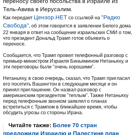
переносу своего посольства в Израиле из
Тель-Авива в Иерусалим.
Цензор.НЕТ
"Радио
Как передает
со ссылкой на
Свобода"
, об этом говорится в заявлении Белого дома
22 января в ответ на сообщение израильских СМИ о том,
что президент Дональд Трамп готов объявить о
переносе.
Сообщается, что Трамп провел телефонный разговор с
премьер-министром Израиля Биньямином Нетаньяху, и
эти переговоры были "очень хорошими".
Нетаньяху, в свою очередь, сказал, что Трамп пригласил
его посетить Вашингтон в следующем месяце и он
принял приглашение. Он назвал разговор с
американским президентом "теплым". Также Нетаньяху
перед телефонным звонком заявлял о планах
встретиться с Трампом в ближайшее время, чтобы
обсудить угрозы со стороны Ирана.
Читайте также:
Более 70 стран
предложили Израилю и Палестине план