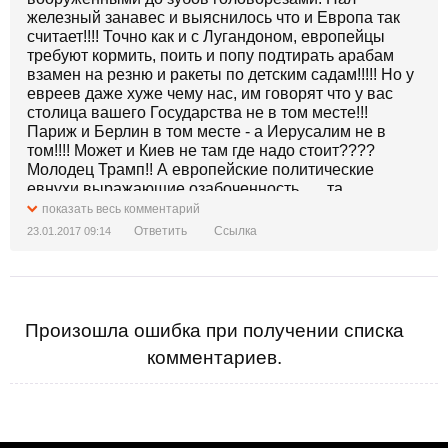
железный занавес и выяснилось что и Европа так
считает!!!! Точно как и с Лугандоном, европейцы
требуют кормить, поить и попу подтирать арабам
взамен на резню и ракеты по детским садам!!!!! Но у
евреев даже хуже чему нас, им говорят что у вас
столица вашего Государства не в том месте!!!
Париж и Берлин в том месте - а Иерусалим не в
том!!!! Может и Киев не там где надо стоит????
Молодец Трамп!! А европейские политические
евнухи выражающие озабоченность.... , та
пошлионинахуй.
показать весь комментарий
Ответить
Ссылка
23.01.2017 09:14
Произошла ошибка при получении списка
комментариев.