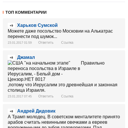
ТОП КОММЕНТАРИИ
Харьков Сумской
+9
Можете даже посольство Московии на Алькатрас
перенести под шумок...
Ответить
Ссылка
23.01.2017 01:59
Джамал
+8
Правильно
,потому что Иерусалим это древнейшая и законная
столица Израиля.
Ответить
Ссылка
23.01.2017 07:45
Андрей Дидовик
+8
А Трамп молодец. В советском менталитете принято
арабов считать невинными овечками а евреев
вооруженными до зубов головорезами. Пал