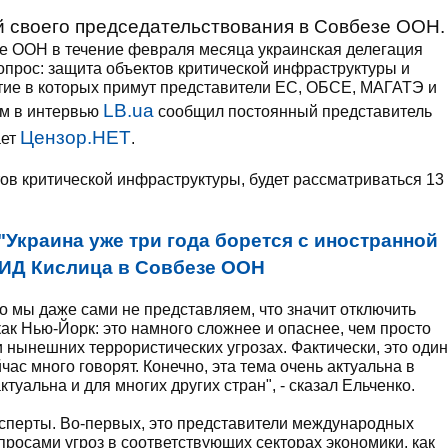
й своего председательствования в Совбезе ООН.
зе ООН в течение февраля месяца украинская делегация
опрос: защита объектов критической инфраструктуры и
тие в которых примут представители ЕС, ОБСЕ, МАГАТЭ и
LB.ua
ом в интервью
сообщил постоянный представитель
Цензор.НЕТ
ает
.
тов критической инфраструктуры, будет рассматриваться 13
"Украина уже три года борется с иностранной
МИД Кислица в Совбезе ООН
то мы даже сами не представляем, что значит отключить
как Нью-Йорк: это намного сложнее и опаснее, чем просто
ри нынешних террористических угрозах. Фактически, это один
час много говорят. Конечно, эта тема очень актуальна в
туальна и для многих других стран", - сказал Ельченко.
сперты. Во-первых, это представители международных
росами угроз в соответствующих секторах экономики, как