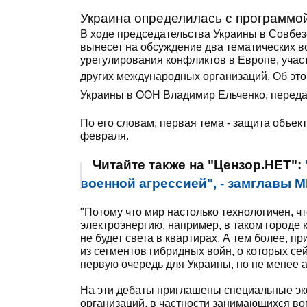
Украина определилась с программо
В ходе председательства Украины в Совбе
вынесет на обсуждение два тематических в
урегулирования конфликтов в Европе, учас
других международных организаций. Об эт
Украины в ООН Владимир Ельченко, перед
По его словам, первая тема - защита объек
февраля.
Читайте также на "Цензор.НЕТ":
военной агрессией", - замглавы 
"Потому что мир настолько технологичен, ч
электроэнергию, например, в таком городе 
не будет света в квартирах. А тем более, п
из сегментов гибридных войн, о которых сей
первую очередь для Украины, но не менее ак
На эти дебаты приглашены специальные эк
организаций, в частности занимающихся воп