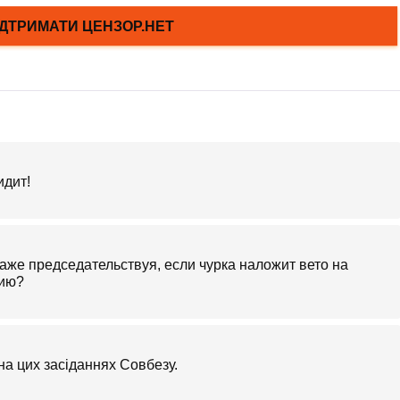
идит!
даже председательствуя, если чурка наложит вето на
цию?
на цих засіданнях Совбезу.