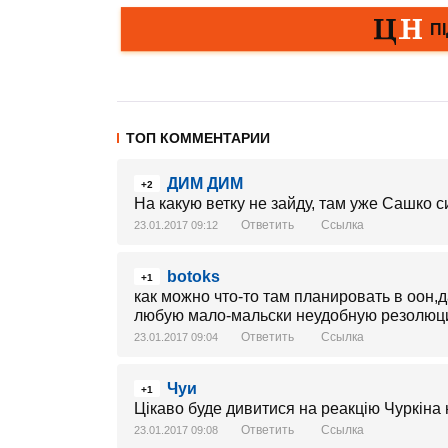
ТОП КОММЕНТАРИИ
ДИМ ДИМ
+2
На какую ветку не зайду, там уже Сашко с
Ответить
Ссылка
23.01.2017 09:12
botoks
+1
как можно что-то там планировать в оон,
любую мало-мальски неудобную резолю
Ответить
Ссылка
23.01.2017 09:04
Чуи
+1
Цікаво буде дивитися на реакцію Чуркіна 
Ответить
Ссылка
23.01.2017 09:08