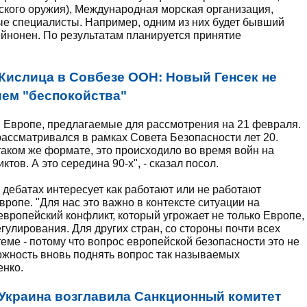
кого оружия), Международная морская организация,
мые специалисты. Например, одним из них будет бывший
йнонен. По результатам планируется принятие
Кислица в Совбезе ООН: Новый Генсек не
ем "беспокойства"
в Европе, предлагаемые для рассмотрения на 21 февраля.
 рассматривался в рамках Совета Безопасности лет 20.
таком же формате, это происходило во время войн на
тов. А это середина 90-х", - сказал посол.
х дебатах интересует как работают или не работают
опе. "Для нас это важно в контексте ситуации на
 европейский конфликт, который угрожает не только Европе,
регулирования. Для других стран, со стороны почти всех
теме - потому что вопрос европейской безопасности это не
можность вновь поднять вопрос так называемых
енко.
Украина возглавила Санкционный комитет