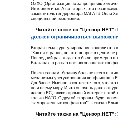
ОЗХО (Организация по запрещению химичес
Интерпол и т.п. А во-вторых, это независи
заместитель гендиректора МАГАТЭ Олли Хе
специальной резолюции.
Читайте также на "Цензор.НЕТ":
должен ограничиваться выражени
Вторая тема - урегулирование конфликтов 
"Как ни странно, но этот вопрос в целом не
Последний раз, когда это было примерно в 
Балканах, в разгар пост-югославских конфлик
По его словам, Украину больше всего в эти
механизмы урегулирования конфликтов в Евр
Донбассе. Именно в контексте того, что это
но и всему миру. И что он очень далек от у
членов ЕС, также огромный интерес к этой 
только НАТО. С другой стороны, будет воз
"замороженных конфликтов"", - сказал Ельч
Читайте также на "Цензор.НЕТ":