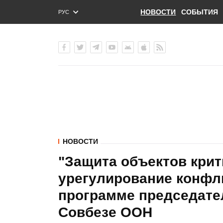
НОВОСТИ
СОБЫТИЯ
РУС
ENG
УКР
НОВОСТИ
"Защита объектов кри
урегулирование конфли
программе председате
Совбезе ООН