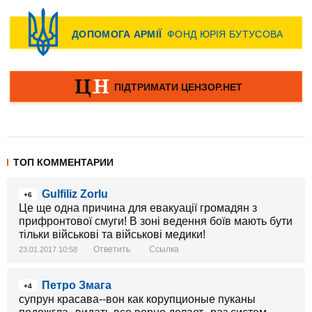
ТОП КОММЕНТАРИИ
Gulfiliz Zorlu
+6
Це ще одна причина для евакуації громадян з
прифронтової смуги! В зоні ведення боїв мають бути
тільки військові та військові медики!
Ответить
Ссылка
23.01.2017 10:58
Петро Змага
+4
супрун красава--вон как корупционые пуканы