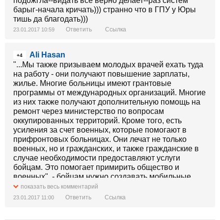
подожгла--видать все верно делает--раз систем
барыг-начала кричать))) странно что в ГПУ у Юры
тишь да благодать)))
Ответить
Ссылка
23.01.2017 10:59
Ali Hasan
+4
"...Мы также призываем молодых врачей ехать туда
на работу - они получают повышение зарплаты,
жилье. Многие больницы имеют грантовые
программы от международных организаций. Многие
из них также получают дополнительную помощь на
ремонт через министерство по вопросам
оккупированных территорий. Кроме того, есть
усиления за счет военных, которые помогают в
прифронтовых больницах. Они лечат не только
военных, но и гражданских, и также гражданские в
случае необходимости предоставляют услуги
бойцам. Это помогает примирить общество и
военных", - бойцам нужно создавать мобильные
госпитали, а вот ехать врачам туда не стоит. Там уже
показать весь комментарий
жизни не будет, поэтому и врачам там нечего делать.
Ответить
Ссылка
23.01.2017 11:00
Есть отличные предложения в Польше и других
странах. https://censor.net/n424460