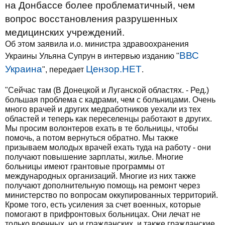
на Донбассе более проблематичный, чем
вопрос восстановления разрушенных
медицинских учреждений.
Об этом заявила и.о. министра здравоохранения
ВВС
Украины Ульяна Супрун в интервью изданию "
Украина
Цензор.НЕТ
", передает
.
"Сейчас там (В Донецкой и Луганской областях. - Ред.)
большая проблема с кадрами, чем с больницами. Очень
много врачей и других медработников уехали из тех
областей и теперь как переселенцы работают в других.
Мы просим волонтеров ехать в те больницы, чтобы
помочь, а потом вернуться обратно. Мы также
призываем молодых врачей ехать туда на работу - они
получают повышение зарплаты, жилье. Многие
больницы имеют грантовые программы от
международных организаций. Многие из них также
получают дополнительную помощь на ремонт через
министерство по вопросам оккупированных территорий.
Кроме того, есть усиления за счет военных, которые
помогают в прифронтовых больницах. Они лечат не
только военных, но и гражданских, и также гражданские