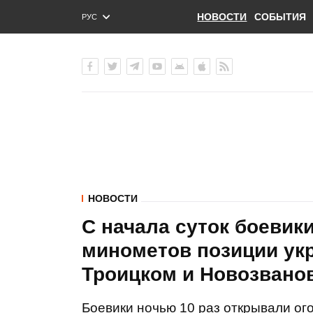
НОВОСТИ
СОБЫТИЯ
РУС
ENG
УКР
НОВОСТИ
С начала суток боевики
минометов позиции укр
Троицком и Новозванов
Боевики ночью 10 раз открывали ог