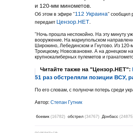
и 120-мм минометов.
112 Украина
Об этом в эфире "
" сообщил 
Цензор.НЕТ
передает
.
"Ночь прошла неспокойно. На эту минуту уж
вооружение. На мариупольском направлении
Широкино, Лебединском и Гнутово. Из 120-
Троицкому, Новозвановке. А на донецком на
крупнокалиберных пулеметов и гранатометов
Читайте также на "Цензор.НЕТ":
51 раз обстреляли позиции ВСУ, р
По его словам, с полуночи потерь среди укр
Автор:
Степан Гутник
боевик
(16782)
обстрел
(34767)
Донбасс
(24875