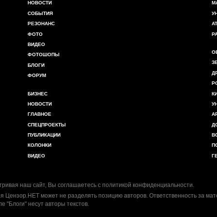
НОВОСТИ
М
СОБЫТИЯ
У
РЕЗОНАНС
А
ФОТО
Р
ВИДЕО
О
ФОТОШОПЫ
З
БЛОГИ
Д
ФОРУМ
Р
БИЗНЕС
К
НОВОСТИ
У
ГЛАВНОЕ
А
СПЕЦПРОЕКТЫ
Д
ПУБЛИКАЦИИ
В
КОЛОНКИ
П
ВИДЕО
Г
ривая наш сайт, Вы соглашаетесь с
политикой конфиденциальности
.
я Цензор.НЕТ может не разделять позицию авторов. Ответственность за ма
ле "Блоги" несут авторы текстов.