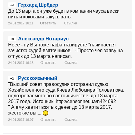
Герхард Шрёдер
+4
До 13 марта он уже будет в компании чауса виски
пить и кокосами закусывать.
Ответить
Ссылка
24.01.2017 16:11
Александр Нотариус
+3
Неее - ну Вы тоже нафантазируете "начинается
зачистка судей-взяточников " - Просто чел заяву на
отпуск до 13 марта написал.
Ответить
Ссылка
24.01.2017 16:13
Русскоязычный
+2
"Высший совет правосудия отстранил судью
Хозяйственного суда Киева Любомира Головатюка,
подозреваемого во взяточничестве, до 13 марта
2017 года. Источник: http://censor.net.ua/n424692
" А ему хватит взятых денег до 13 марта 2017,
жестокие вы....
Ответить
Ссылка
24.01.2017 16:07