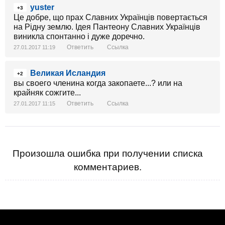
yuster
+3
Це добре, що прах Славних Українців повертається
на Рідну землю. Ідея Пантеону Славних Українців
виникла спонтанно і дуже доречно.
Ответить
Ссылка
27.01.2017 11:19
Великая Исландия
+2
вы своего членина когда закопаете...? или на
крайняк сожгите...
Ответить
Ссылка
27.01.2017 11:15
Произошла ошибка при получении списка
комментариев.