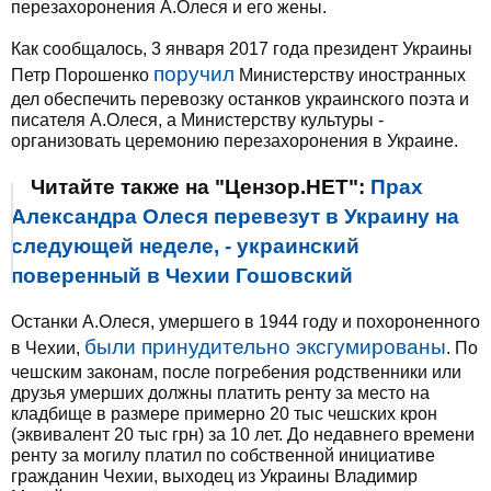
перезахоронения А.Олеся и его жены.
Как сообщалось, 3 января 2017 года президент Украины
поручил
Петр Порошенко
Министерству иностранных
дел обеспечить перевозку останков украинского поэта и
писателя А.Олеся, а Министерству культуры -
организовать церемонию перезахоронения в Украине.
Читайте также на "Цензор.НЕТ":
Прах
Александра Олеся перевезут в Украину на
следующей неделе, - украинский
поверенный в Чехии Гошовский
Останки А.Олеся, умершего в 1944 году и похороненного
были принудительно эксгумированы
в Чехии,
. По
чешским законам, после погребения родственники или
друзья умерших должны платить ренту за место на
кладбище в размере примерно 20 тыс чешских крон
(эквивалент 20 тыс грн) за 10 лет. До недавнего времени
ренту за могилу платил по собственной инициативе
гражданин Чехии, выходец из Украины Владимир