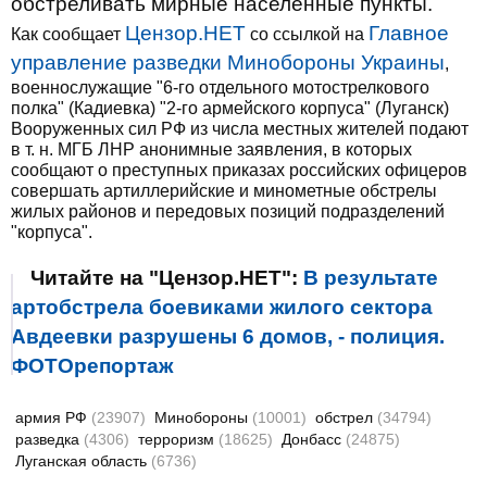
обстреливать мирные населенные пункты.
Цензор.НЕТ
Главное
Как сообщает
со ссылкой на
управление разведки Минобороны Украины
,
военнослужащие "6-го отдельного мотострелкового
полка" (Кадиевка) "2-го армейского корпуса" (Луганск)
Вооруженных сил РФ из числа местных жителей подают
в т. н. МГБ ЛНР анонимные заявления, в которых
сообщают о преступных приказах российских офицеров
совершать артиллерийские и минометные обстрелы
жилых районов и передовых позиций подразделений
"корпуса".
Читайте на "Цензор.НЕТ":
В результате
артобстрела боевиками жилого сектора
Авдеевки разрушены 6 домов, - полиция.
ФОТОрепортаж
армия РФ
(23907)
Минобороны
(10001)
обстрел
(34794)
разведка
(4306)
терроризм
(18625)
Донбасс
(24875)
Луганская область
(6736)