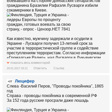
Воевавшего на стороне донбасских сепаратистов
гражданина Бразилии Рафаэля Лусварги избили
сокамерники в Киеве.
Как известно, мужчину задержали и осудили в
Украине - Лусварги получил 13-летний срок за
участие в террористической группе и содействие
преступлениям террористам. Согласно информации
«Громадське Радио», над Лусварги в Лукьянвском
СИЗО устроили самосуд другие преступники.
показать весь комментарий
Информацию об избиении бразильского наёмника
Ответить
Ссылка
29.01.2017 03:21
рассказал его адвокат. По данным правозащитника,
избиение Лусварги произошло в результате
Люцифер
конфликта. Какие-либо подробности инцидента
+27
между бразильским наёмником и его
Слева -Василий Перов, "Проводы покойника", 1865
сокамерниками не уточняются, однако известно, что
год
воевавший на стороне террористов получил
Справа - проводы покойника в современной РФ
перелом обеих рук, о чём уже были оповещены
За 152 года русские просрали даже лошадь
украинские правоохранители. Адвокат надеется, что
следствие займётся этим инцидентом.