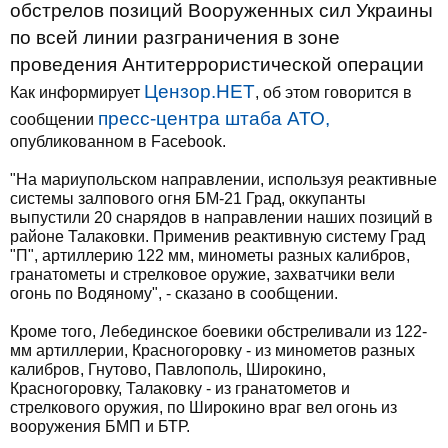
обстрелов позиций Вооруженных сил Украины
по всей линии разграничения в зоне
проведения Антитеррористической операции
Цензор.НЕТ
Как информирует
, об этом говорится в
пресс-центра штаба АТО,
сообщении
опубликованном в Facebook.
"На мариупольском направлении, используя реактивные
системы залпового огня БМ-21 Град, оккупанты
выпустили 20 снарядов в направлении наших позиций в
районе Талаковки. Применив реактивную систему Град
"П", артиллерию 122 мм, минометы разных калибров,
гранатометы и стрелковое оружие, захватчики вели
огонь по Водяному", - сказано в сообщении.
Кроме того, Лебединское боевики обстреливали из 122-
мм артиллерии, Красногоровку - из минометов разных
калибров, Гнутово, Павлополь, Широкино,
Красногоровку, Талаковку - из гранатометов и
стрелкового оружия, по Широкино враг вел огонь из
вооружения БМП и БТР.