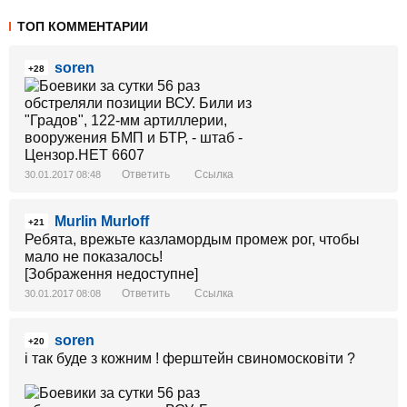
ТОП КОММЕНТАРИИ
soren
+28
Ответить
Ссылка
30.01.2017 08:48
Murlin Murloff
+21
Ребята, врежьте казламордым промеж рог, чтобы
мало не показалось!
[Зображення недоступне]
Ответить
Ссылка
30.01.2017 08:08
soren
+20
і так буде з кожним ! ферштейн свиномосковіти ?