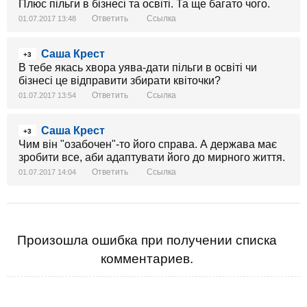
Плюс пільги в бізнесі та освіті. Та ще багато чого.
Ответить
Ссылка
01.07.2017 13:48
Саша Крест
+3
В тебе якась хвора уява-дати пільги в освіті чи
бізнесі це відправити збирати квіточки?
Ответить
Ссылка
01.07.2017 13:54
Саша Крест
+3
Чим він "озабочен"-то його справа. А держава має
зробити все, аби адаптувати його до мирного життя.
Ответить
Ссылка
01.07.2017 14:04
Произошла ошибка при получении списка
комментариев.