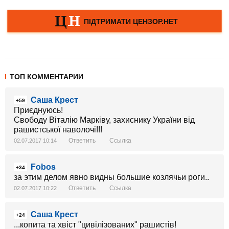
ТОП КОММЕНТАРИИ
Саша Крест
+59
Приєднуюсь!
Свободу Віталію Марківу, захиснику України від
рашистської наволочі!!!
Ответить
Ссылка
02.07.2017 10:14
Fobos
+34
за этим делом явно видны большие козлячьи роги..
Ответить
Ссылка
02.07.2017 10:22
Саша Крест
+24
...копита та хвіст "цивілізованих" рашистів!