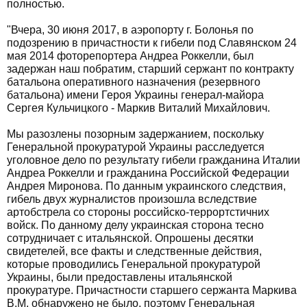
полностью.
"Вчера, 30 июня 2017, в аэропорту г. Болонья по
подозрению в причастности к гибели под Славянском 24
мая 2014 фоторепортера Андреа Роккелли, был
задержан наш побратим, старший сержант по контракту
батальона оперативного назначения (резервного
батальона) имени Героя Украины генерал-майора
Сергея Кульчицкого - Маркив Виталий Михайлович.
Мы разозлены позорным задержанием, поскольку
Генеральной прокуратурой Украины расследуется
уголовное дело по результату гибели гражданина Италии
Андреа Роккелли и гражданина Российской Федерации
Андрея Миронова. По данным украинского следствия,
гибель двух журналистов произошла вследствие
артобстрела со стороны российско-террортстичних
войск. По данному делу украинская сторона тесно
сотрудничает с итальянской. Опрошены десятки
свидетелей, все факты и следственные действия,
которые проводились Генеральной прокуратурой
Украины, были предоставлены итальянской
прокуратуре. Причастности старшего сержанта Маркива
В.М. обнаружено не было, поэтому Генеральная