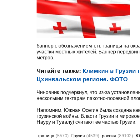
баннер с обозначением т. н. границы на ок
участки местных жителей. Баннер передвину
метров.
Читайте также:
Климкин в Грузии 
Цхинвальском регионе. ФОТО
Чиновник подчеркнул, что из-за установлен
нескольким гектарам пахотно-посевной пло
Напомним, Южная Осетия была создана как о
грузинской войны. Власти Грузии и мирово
Науру и Тувалу) считают ее частью Грузии.
граница
(5570)
Грузия
(4539)
россия
(89102)
Ю