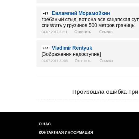
Евлампий Морамойкин
+37
гребаный стыд, вот она вся кацапская сут
спиз#ить у грузинов 500 метров границы
Ответить
Ссылка
04.07.2017 21:11
Vladimir Rentyuk
+34
[Зображення недоступне]
Ответить
Ссылка
04.07.2017 21:08
Произошла ошибка при 
О НАС
КОНТАКТНАЯ ИНФОРМАЦИЯ