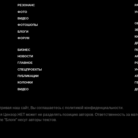
РЕЗОНАНС
Р
ФОТО
У
ВИДЕО
О
ФОТОШОПЫ
З
БЛОГИ
К
ФОРУМ
Д
БИЗНЕС
П
НОВОСТИ
А
ГЛАВНОЕ
Р
СПЕЦПРОЕКТЫ
У
ПУБЛИКАЦИИ
А
КОЛОНКИ
Г
ВИДЕО
Д
ривая наш сайт, Вы соглашаетесь с
политикой конфиденциальности
.
я Цензор.НЕТ может не разделять позицию авторов. Ответственность за ма
ле "Блоги" несут авторы текстов.