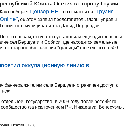
республикой Южная Осетия в сторону Грузии.
Цензор.НЕТ
"Грузия
Как сообщает
со ссылкой на
Online"
, об этом заявил представитель главы управы
Горийского муниципалитета Давид Церцвадзе.
По его словам, оккупанты установили еще один зеленый
раине сел Бершуети и Собиси, где находятся земельные
т от старого обозначения "границы" еще где-то на 500
посетил оккупационную линию в
ия баннера жителям села Бершуети ограничен доступ к
щади.
тдельное "государство" в 2008 году после российско-
е сообщество (за исключением РФ, Никарагуа, Венесуэлы,
жная Осетия
(173)