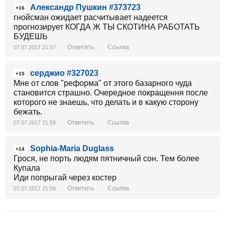
Александр Пушкин #373723
+16
гнойсман ожидает расчитывает надеется
прогнозирует КОГДА Ж ТЫ СКОТИНА РАБОТАТЬ
БУДЕШЬ
Ответить
Ссылка
07.07.2017 21:57
серджио #327023
+15
Мне от слов "реформа" от этого базарного чуда
становится страшно. Очередное покращення после
которого не знаешь, что делать и в какую сторону
бежать.
Ответить
Ссылка
07.07.2017 21:58
Sophia-Maria Duglass
+14
Грося, не порть людям пятничный сон. Тем более
Купала
Иди попрыгай через костер
Ответить
Ссылка
07.07.2017 21:58