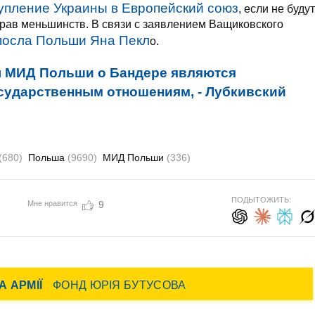
упление Украины в Европейский союз
, если не будут
рав меньшинств. В связи с заявлением Ващиковского
посла Польши Яна Пекл
о.
ы МИД Польши о Бандере являются
ударственным отношениям, - Лубкивский
(680)
Польша
(9690)
МИД Польши
(336)
ПОДЫТОЖИТЬ:
Мне нравится
9