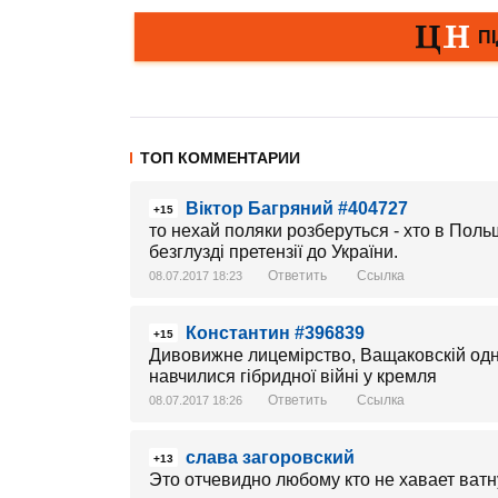
ТОП КОММЕНТАРИИ
Віктор Багряний #404727
+15
то нехай поляки розберуться - хто в Польщ
безглузді претензії до України.
Ответить
Ссылка
08.07.2017 18:23
Константин #396839
+15
Дивовижне лицемірство, Ващаковскій одн
навчилися гібридної війні у кремля
Ответить
Ссылка
08.07.2017 18:26
слава загоровский
+13
Это отчевидно любому кто не хавает ватну