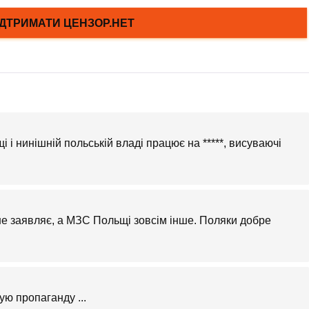
і і нинішній польській владі працює на *****, висуваючі
е заявляє, а МЗС Польщі зовсім інше. Поляки добре
ю пропаганду ...