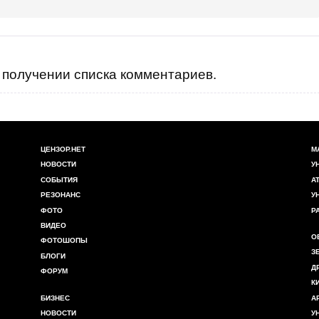
получении списка комментариев.
ЦЕНЗОР.НЕТ
М
НОВОСТИ
У
СОБЫТИЯ
А
РЕЗОНАНС
У
ФОТО
Р
ВИДЕО
О
ФОТОШОПЫ
З
БЛОГИ
Д
ФОРУМ
К
БИЗНЕС
А
НОВОСТИ
У