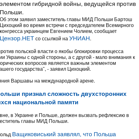
элементом гибридной войны, ведущейся против
Польши.
Об этом заявил заместитель главы МИД Польши Бартош
Цихоцкий во время встречи с председателем Всемирного
конгресса украинцем Евгением Чолием, сообщает
Цензор.НЕТ
УНИАН
со ссылкой на
.
ротив польской власти о якобы блокировки процесса
и Украины с одной стороны, а с другой - мало внимания к
сторических вопросов является важным элементом
ашего государства", - заявил Цихоцкий.
ияния Варшавы на международной арене.
ольши признал сложность двухсторонних
ихся национальной памяти
звне, в Украине и Польше, должен вызвать рефлексию в
аместитель главы МИД Польши.
Ващиковиський заявлял, что Польша
тольд