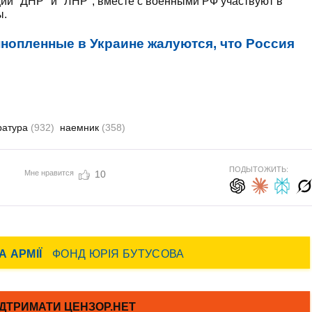
ий "ДНР" и "ЛНР", вместе с военными РФ участвуют в
ы.
нопленные в Украине жалуются, что Россия
ратура
(932)
наемник
(358)
ПОДЫТОЖИТЬ:
Мне нравится
10