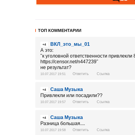
ТОП КОММЕНТАРИИ
ВКЛ_это_мы_01
+4
А это:
"к уголовной ответственности привлекли 
https://censor.net/n447239"
не результат?
Ответить
Ссылка
10.07.2017 19:51
Саша Музыка
+4
Привлекли или посадили??
Ответить
Ссылка
10.07.2017 19:57
Саша Музыка
+4
Разница большая....
Ответить
Ссылка
10.07.2017 19:58