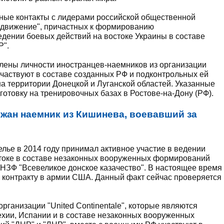
янные контакты с лидерами российской общественной
 движение", причастных к формированию
едении боевых действий на востоке Украины в составе
Р".
лены личности иностранцев-наемников из организации
 участвуют в составе созданных РФ и подконтрольных ей
 территории Донецкой и Луганской областей. Указанные
отовку на тренировочных базах в Ростове-на-Дону (РФ).
жан наемник из Кишинева, воевавший за
лье в 2014 году принимал активное участие в ведении
стоке в составе незаконных вооруженных формирований
ве НЗФ "Всевеликое донское казачество". В настоящее время
 контракту в армии США. Данный факт сейчас проверяется
ганизации "United Continentale", которые являются
ехии, Испании и в составе незаконных вооруженных