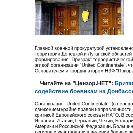
Главной военной прокуратурой установлено
территории Донецкой и Луганской областей 
формирования "Призрак" террористической 
эгидой организации "United Continentale", 
Основателем и координатором НЗФ "Призра
Читайте на "Цензор.НЕТ":
Брита
содействие боевикам на Донбассе,
Организация "United Continentale" (в пере
движением крайне правой направленности, с
критикой Европейского союза и НАТО. В со
Испании, Италии, Германии, Чехии, Болгар
Америки и Российской Федерации. Большин
легионе и участвовали в ведении боевых де