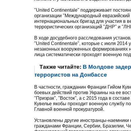
"United Continentale" поддерживает посто
организации "Международный евразийский
интернациональных бригад для участия в в
террористических организаций "ДНР" и "ЛН
В ходе досудебного расследования установ
"United Continentale", которые с июля 2014
незаконных вооруженных формированиях на
лица систематически проходят военную подг
Также читайте:
В Молдове задер
террористов на Донбассе
В частности, гражданин Франции Гийом Куве
боевых действий против Украины на ее во
"Призрак", "Восток", а с 2015 года в соста
Кувелье якобы проходит военную службу по
Главной военной прокуратурой.
Установлены другие иностранцы-наемники ор
гражданами Франции, Сербии, Бразилии, Ч