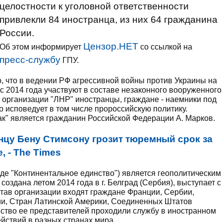
целостности к уголовной ответственности
привлекли 84 иностранца, из них 64 гражданина
России.
Цензор.НЕТ
Об этом информирует
со ссылкой на
пресс-службу
ГПУ.
, что в ведении РФ агрессивной войны против Украины на
с 2014 года участвуют в составе незаконного вооруженного
организации "ЛНР" иностранцы, граждане - наемники под
что исповедует в том числе пророссийскую политику.
к" является гражданин Российской Федерации А. Марков.
нцу Бену Стимсону грозит тюремный срок за
 - The Times
воде "Континентальное единство") является геополитическим
оздана летом 2014 года в г. Белград (Сербия), выступает с
став организации входят граждане Франции, Сербии,
ии, Стран Латинской Америки, Соединенных Штатов
ство ее представителей проходили службу в иностранном
йствий в разных странах мира.