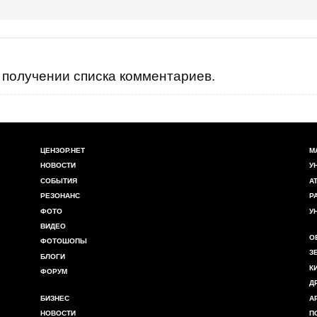
получении списка комментариев.
ЦЕНЗОР.НЕТ
М
НОВОСТИ
У
СОБЫТИЯ
А
РЕЗОНАНС
Р
ФОТО
У
ВИДЕО
О
ФОТОШОПЫ
З
БЛОГИ
К
ФОРУМ
Д
БИЗНЕС
А
НОВОСТИ
П