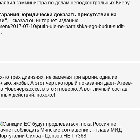
 заявил замминистра по делам неподконтрольных Киеву
тарания, юридически доказать присутствие на
ии",
- сказал он интернет-изданию
rnment/2017-07-10/putin-uje-ne-parnishka-ego-budut-sudit-
.
х-то трех дивизиях, не замечая три армии, одна из
лько, якобы. А этот черт, который показания дает- Агеев-
о в Новочеркасске, в это я поверю. А вот личный состав
нных действий, похоже!