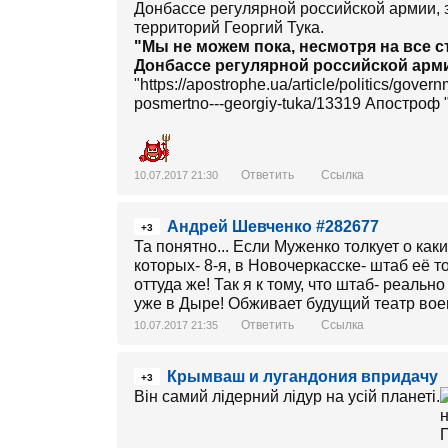
Донбассе регулярной российской армии,
территорий Георгий Тука.
"Мы не можем пока, несмотря на все с
Донбассе регулярной российской арм
"https://apostrophe.ua/article/politics/gove
posmertno---georgiy-tuka/13319 Апостроф "
Ответить
Ссылка
10.07.2017 21:30
Андрей Шевченко #282677
+3
Та понятно... Если Муженко толкует о каки
которых- 8-я, в Новочеркасске- штаб её то
оттуда же! Так я к тому, что штаб- реальн
уже в Дыре! Обживает будущий театр вое
Ответить
Ссылка
10.07.2017 21:35
Крымваш и лугандония впридачу
+3
Він самий лідерний лідур на усій планеті.