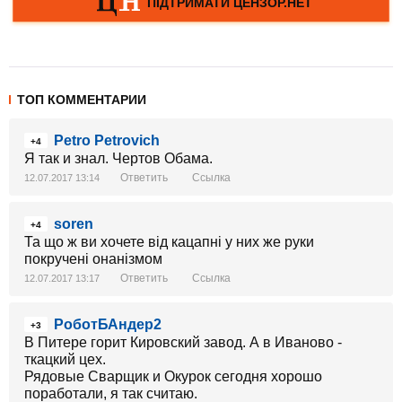
ТОП КОММЕНТАРИИ
Petro Petrovich
+4
Я так и знал. Чертов Обама.
Ответить
Ссылка
12.07.2017 13:14
soren
+4
Та що ж ви хочете від кацапні у них же руки
покручені онанізмом
Ответить
Ссылка
12.07.2017 13:17
РоботБАндер2
+3
В Питере горит Кировский завод. А в Иваново -
ткацкий цех.
Рядовые Сварщик и Окурок сегодня хорошо
поработали, я так считаю.