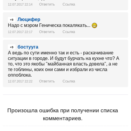
Ответить
Ссылка
12.07.2017 22:14
Люцифер
+9
Надо с мэром Геническа покалякать...
Ответить
Ссылка
12.07.2017 22:17
бостууга
+9
А ведь по сути именно так и есть - раскачивание
ситуации в городе. И будут бурчать на кухне что? А
то, что это якобы "майбанная власть довела", а не
те гоблины, коих они сами и избрали из числа
оппоблока.
Ответить
Ссылка
12.07.2017 22:22
Произошла ошибка при получении списка
комментариев.