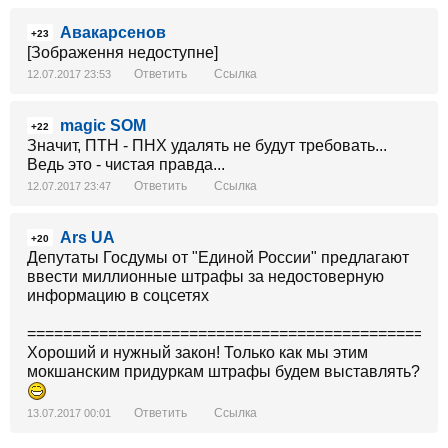
Авакарсенов
+23
[Зображення недоступне]
Ответить
Ссылка
12.07.2017 23:53
magic SOM
+22
Значит, ПТН - ПНХ удалять не будут требовать...
Ведь это - чистая правда...
Ответить
Ссылка
12.07.2017 23:47
Ars UA
+20
Депутаты Госдумы от "Единой России" предлагают
ввести миллионные штрафы за недостоверную
информацию в соцсетях
==============================================
Хороший и нужный закон! Только как мы этим
мокшанским придуркам штрафы будем выставлять?
Ответить
Ссылка
13.07.2017 00:01