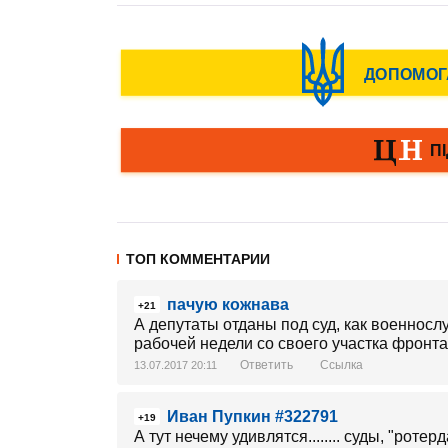
ТОП КОММЕНТАРИИ
пачую кожнава
+21
А депутаты отданы под суд, как военносл
рабочей недели со своего участка фронт
Ответить
Ссылка
13.07.2017 20:11
Иван Пупкин #322791
+19
А тут нечему удивлятся........ суды, "рот