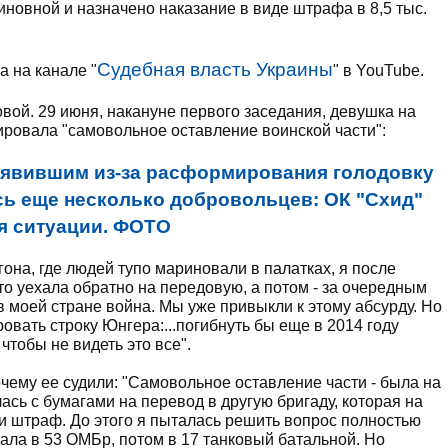
новной и назначено наказание в виде штрафа в 8,5 тыс.
Судебная власть Украины
 на канале "
" в YouTube.
вой. 29 июня, накануне первого заседания, девушка на
ировала "самовольное оставление воинской части":
ъявившим из-за расформирования голодовку
ь еще несколько добровольцев: ОК "Схид"
я ситуации. ФОТО
олигона, где людей тупо мариновали в палатках, я после
о уехала обратно на передовую, а потом - за очередным
 моей стране война. Мы уже привыкли к этому абсурду. Но
овать строку Юнгера:...погибнуть бы еще в 2014 году
чтобы не видеть это все".
чему ее судили: "Самовольное оставление части - была на
ась с бумагами на перевод в другую бригаду, которая на
и штраф. До этого я пыталась решить вопрос полностью
чала в 53 ОМБр, потом в 17 танковый батальной. Но