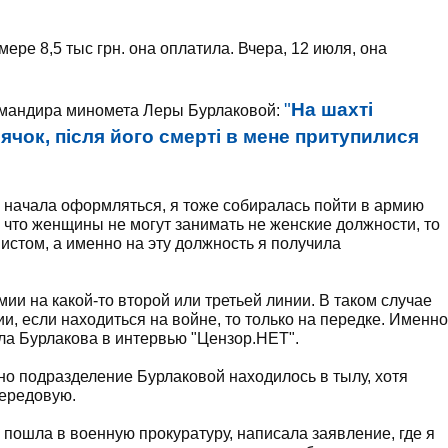
ере 8,5 тыс грн. она оплатила. Вчера, 12 июля, она
"
На шахті
омандира миномета Леры Бурлаковой:
ячок, після його смерті в мене притупилися
" начала оформляться, я тоже собиралась пойти в армию
, что женщины не могут занимать не женские должности, то
истом, а именно на эту должность я получила
ии на какой-то второй или третьей линии. В таком случае
и, если находиться на войне, то только на передке. Именно
вила Бурлакова в интервью "Цензор.НЕТ".
о подразделение Бурлаковой находилось в тылу, хотя
ередовую.
, пошла в военную прокуратуру, написала заявление, где я