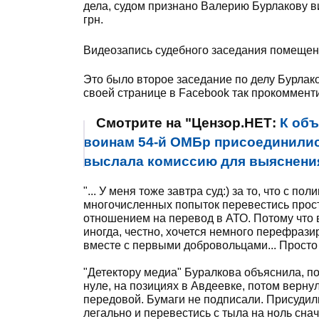
дела, судом признано Валерию Бурлакову ви
грн.
Видеозапись судебного заседания помещена
Это было второе заседание по делу Бурлако
своей странице в Facebook так прокоммент
Смотрите на "Цензор.НЕТ:
К об
воинам 54-й ОМБр присоединилис
выслала комиссию для выяснени
"... У меня тоже завтра суд:) за то, что с п
многочисленных попыток перевестись прост
отношением на перевод в АТО. Потому что в
иногда, честно, хочется немного перефразир
вместе с первыми добровольцами... Просто 
"Детектору медиа" Буралкова объяснила, по
нуле, на позициях в Авдеевке, потом вернул
передовой. Бумаги не подписали. Присудил
легально и перевестись с тыла на ноль сна