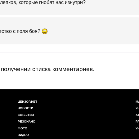
лепков, которые гнобят нас изнутри?
гство с поля боя?
получении списка комментариев.
ЦЕНЗОР.НЕТ
М
НОВОСТИ
У
СОБЫТИЯ
А
РЕЗОНАНС
Р
ФОТО
У
ВИДЕО