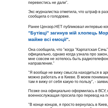
перевестись не дали".
Экс-журналистка отметила, что штраф в разм
сообщила о голодовке.
Ранее Цензор.НЕТ публиковал интервью к
"Бутівці" загинув мій хлопець Мор
майже всі емоції"
.
Она сообщила, что "когда "Карпатская Сечь
официально, однако когда узнала про закон
мне совсем не хотелось быть радиотелефон
направление."
"Я вообще не вижу смысла находиться в арм
можно работать и в Киеве. В моем понимани
там я вижу от себя какую-то пользу", - зая
Позже она официально оформилась в ВСУ, н
военнослужащая просила про перевод на п
"В конце концов, я просто вернулась в Киев