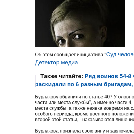
Суд челов
Об этом сообщает инициатива "
Детектор медиа
.
Также читайте:
Ряд воинов 54-й 
раскидали по 6 разным бригадам
Бурлакову обвинили по статье 407 Уголовн
части или места службы", а именно части 4,
места службы, а также неявка вовремя на 
особого периода, кроме военного положени
второй этой статьи, - наказываются лишение
Бурлакова признала свою вину и заключила