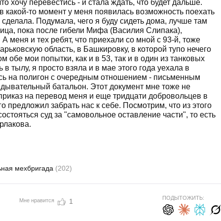
то хочу перевестись - и стала ждать, что будет дальше.
в какой-то момент у меня появилась возможность поехать
и сделала. Подумала, чего я буду сидеть дома, лучше там
чица, пока после гибели Мифа (Василия Слипака),
А меня и тех ребят, что приехали со мной с 93-й, тоже
арьковскую область, в Башкировку, в которой тупо нечего
м обе мои попытки, как и в 53, так и в один из танковых
 в тылу, я просто взяла и в мае этого года уехала в
ась на полигон с очередным отношением - письменным
едывательный батальон. Этот документ мне тоже не
приказ на перевод меня и еще тридцати добровольцев в
о предложил забрать нас к себе. Посмотрим, что из этого
состояться суд за "самовольное оставление части", то есть
урлакова.
ьная мехбригада
(202)
ПОДЫТОЖИТЬ:
Мне нравится
1