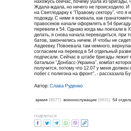
нахожусь сейчас, почему ушла из бригады, ч
Ждала-ждала, но ничего не происходило. И 
на Светлодарку к "Правому сектору", что я 
подожду. С ними я воевала, как гранатомет
правосеков начали оформлять в 54 бригаду. 
перевели к 54. Однако когда мы поехали в Х
делать, я снова начала переводиться, при то
батов, закончились ничем. И чтобы не сидеть
Авдеевку. Повоевала там немного, вернул
согласием на перевод в 54 отдельный разв
подписали. Сейчас в штабе бригады лежит 
батальон "Донбасс-Украина", комбат которог
получится, потому что 12.07 у меня должен 
побег с полигона на фронт", - рассказала Б
Автор:
Слава Руденко
армия
(8577)
военнослужащие
(6831)
54 отдел
ПОДЕЛИТЬСЯ: