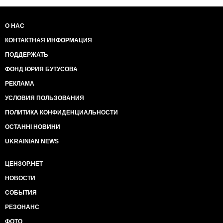
В ЕС - нет коррупции, а это то, ради чего они так
хорошо живут чиновники этой воровской шоблы.
О НАС
Кроме того, у порошенко бизнес в Расеи, а это
КОНТАКТНАЯ ИНФОРМАЦИЯ
делает его зависимым от путина.
ПОДДЕРЖАТЬ
В тоже время, путин - категорически против
ФОНД ЮРИЯ БУТУСОВА
Украины в НАТО, и за консервацию конфликта в
лугандонии.
РЕКЛАМА
Вот и имеем результат: ввиде обещанного от
УСЛОВИЯ ПОЛЬЗОВАНИЯ
порошенко вступления в НАТО - не ранее
ПОЛИТИКА КОНФИДЕНЦИАЛЬНОСТИ
2020года(т.е. когда его уже не будет у власти), и
законсервированный конфликт в лугандонии,
ОСТАННІ НОВИНИ
"благодаря" генитальным минским соглашениям.
UKRAINIAN NEWS
В НАТО - не дураки сидят они анализируют все
ЦЕНЗОР.НЕТ
действия этой воровской шоблы и только потом
делают выводы о размере и виде военной помощи.
НОВОСТИ
Для того, шобы получать в требуемом обьеме
СОБЫТИЯ
от НАТО, нужно не только говорить, но и
РЕЗОНАНС
производить соответствующие заявлениям
действия.
ФОТО