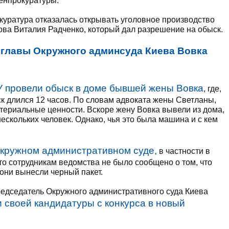
Генпрокуратуры.
окуратура отказалась открывать уголовное производство
вова Виталия Радченко, который дал разрешение на обыск.
 главы Окружного админсуда Киева Вовка
 провели обыск в доме бывшей жены Вовка
, где,
ск длился 12 часов. По словам адвоката жены Светланы,
териальные ценности. Вскоре жену Вовка вывели из дома,
нескольких человек. Однако, чья это была машина и с кем
Окружном административном суде,
в частности в
то сотрудникам ведомства не было сообщено о том, что
они вынесли черный пакет.
председатель Окружного административного суда Киева
и своей кандидатуры с конкурса в новый