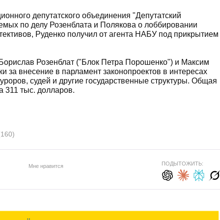
ионного депутатского объединения "Депутатский
аемых по делу Розенблата и Полякова о лоббировании
етективов, Руденко получил от агента НАБУ под прикрытием
орислав Розенблат ("Блок Петра Порошенко") и Максим
ки за внесение в парламент законопроектов в интересах
куроров, судей и другие государственные структуры. Общая
а 311 тыс. долларов.
(160)
ПОДЫТОЖИТЬ:
Мне нравится