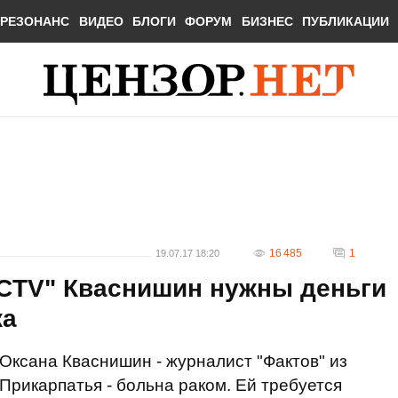
РЕЗОНАНС
ВИДЕО
БЛОГИ
ФОРУМ
БИЗНЕС
ПУБЛИКАЦИИ
16 485
1
19.07.17 18:20
ICTV" Кваснишин нужны деньги
ка
Оксана Кваснишин - журналист "Фактов" из
Прикарпатья - больна раком. Ей требуется