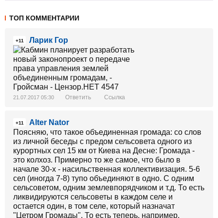
ТОП КОММЕНТАРИИ
Ларик Гор
+11
Ответить
Ссылка
21.07.2017 05:30
Alter Nator
+11
Поясняю, что такое объединенная громада: со слов
из личной беседы с предом сельсовета одного из
курортных сел 15 км от Киева на Десне: Громада -
это колхоз. Примерно то же самое, что было в
начале 30-х - насильственная коллективизация. 5-6
сел (иногда 7-8) тупо объединяют в одно. С одним
сельсоветом, одним землевпорядчиком и т.д. То есть
ликвидируются сельсоветы в каждом селе и
остается один, в том селе, который назначат
"Цетром Громады". То есть теперь, например,