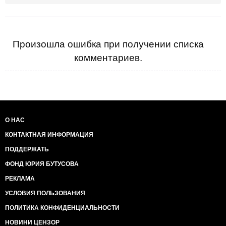
цехами в Запорожье.
Покупатель за эти деньги приобрёл: ремонтно-
строительный и монтажный цех (6 277,4 м2);
складской и административно-бытовой корпуса
(963,1 м2 и 202,6 м2); контрольно-пропускные
Произошла ошибка при получении списка
пункты (площадью 26,2 м2 и 36,2 м2); цех
комментариев.
автонормалей (9 429,8 м2); крытые склады
(площадью 6 737,7 м2 и 6 415,9 м2) и
производственные цеха (8 938,4 м2).
Кроме того автомобили марок Mercedes Benz (222
шт.), KIA (874 шт.), Chevrolet (410 шт.), Opel (228 шт.),
ZAZ (1505 шт.).
В сингапурских долларах эта сумма равна
О НАС
приблизительно 12,850 миллионов.
КОНТАКТНАЯ ИНФОРМАЦИЯ
В Сингапуре, на эту же сумму покупатель купивший
весь авто ЗАЗ вместе с десятками тысяча метров
ПОДДЕРЖАТЬ
цехов, складов и сотнями автомобилей мог бы
приобрести (очень хорошо поторговавшись так как
ФОНД ЮРИЯ БУТУСОВА
начальная стоимость 16 млн долларов),
РЕКЛАМА
ВНИМАНИЕ, кондоминимум размером 424 кв.
метра. Да, просто одну хорошую квартиру в
УСЛОВИЯ ПОЛЬЗОВАНИЯ
центральном районе.
ПОЛИТИКА КОНФИДЕНЦИАЛЬНОСТИ
Вопрос:
В чем же дело и почему такая о.....тельная разница
НОВИНИ ЦЕНЗОР