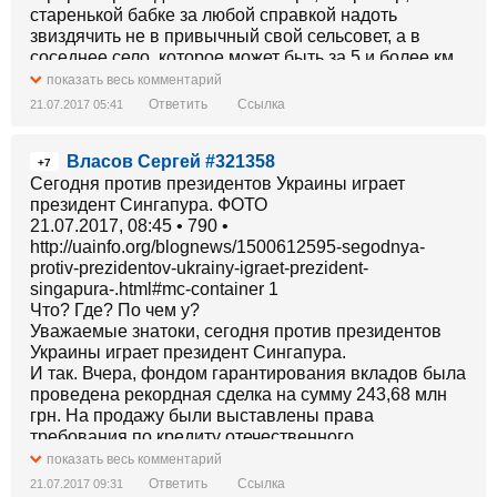
старенькой бабке за любой справкой надоть
звиздячить не в привычный свой сельсовет, а в
соседнее село, которое может быть за 5 и более км.
показать весь комментарий
На мой логичный вопрос: а зачем? - Ответ был по-
Ответить
Ссылка
21.07.2017 05:41
мужски открытым: из 500 предов в Киевской обл
хотят оставить не более 30. 30 человек ведь
Власов Сергей #321358
намного легче купить или наггнуть, чем 500, правда?
+7
Нагнул/купил/просунул своих всего-навсего 30
Сегодня против президентов Украины играет
человек и ВСЯ КИЕВСКАЯ ОБЛ твоя, правда,
президент Сингапура. ФОТО
пороховата, шикарная реформа???
21.07.2017, 08:45 • 790 •
http://uainfo.org/blognews/1500612595-segodnya-
protiv-prezidentov-ukrainy-igraet-prezident-
singapura-.html#mc-container 1
Что? Где? По чем у?
Уважаемые знатоки, сегодня против президентов
Украины играет президент Сингапура.
И так. Вчера, фондом гарантирования вкладов была
проведена рекордная сделка на сумму 243,68 млн
грн. На продажу были выставлены права
требования по кредиту отечественного
автопроизводителя, которые обеспечены
показать весь комментарий
автомобилестроительными и производственными
Ответить
Ссылка
21.07.2017 09:31