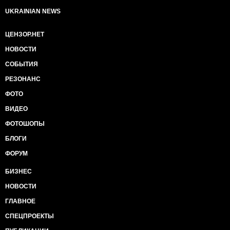
?!
UKRAINIAN NEWS
Подсказка: Ответ на одном из фото к этому посту.
[Зображення недоступне]
ЦЕНЗОР.НЕТ
НОВОСТИ
СОБЫТИЯ
РЕЗОНАНС
ФОТО
ВИДЕО
ФОТОШОПЫ
БЛОГИ
ФОРУМ
БИЗНЕС
НОВОСТИ
ГЛАВНОЕ
СПЕЦПРОЕКТЫ