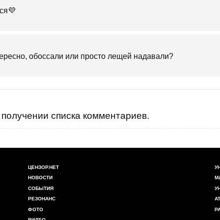
ся💜
нтересно, обоссали или просто лещей надавали?
получении списка комментариев.
ЦЕНЗОР.НЕТ
У
НОВОСТИ
М
СОБЫТИЯ
У
РЕЗОНАНС
А
ФОТО
Р
ВИДЕО