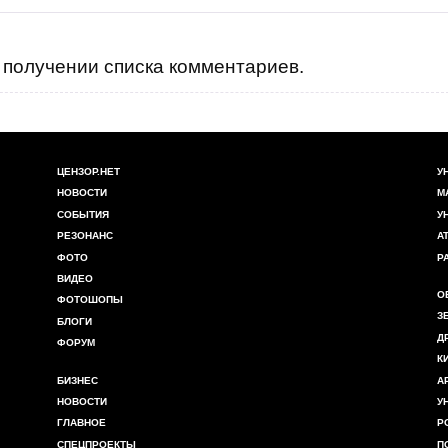
получении списка комментариев.
ЦЕНЗОР.НЕТ
У
НОВОСТИ
М
СОБЫТИЯ
У
РЕЗОНАНС
А
ФОТО
Р
ВИДЕО
О
ФОТОШОПЫ
З
БЛОГИ
Д
ФОРУМ
К
БИЗНЕС
А
НОВОСТИ
У
ГЛАВНОЕ
Р
СПЕЦПРОЕКТЫ
П