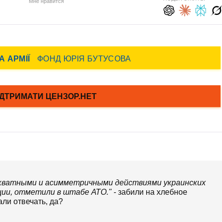
Мне нравится
екватными и асимметричными действиями украинских
ии, отметили в штабе АТО." -
забили на хлебное
ли отвечать, да?