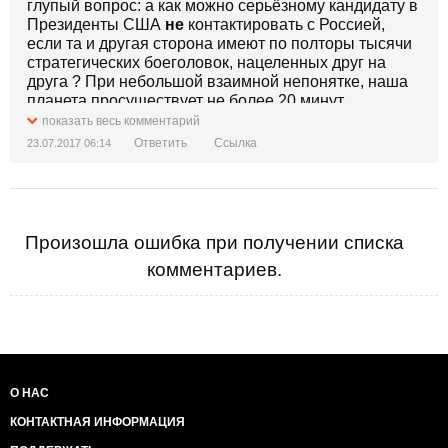
ньюс» до «президент США имеет полное право на
глупый вопрос: а как можно серьёзному кандидату в
помилование». И помиловать Дональд Трамп
Президенты США
не
контактировать с Россией,
намеревается не только свое окружение, но и
если та и другая сторона имеют по полторы тысячи
самого себя.
стратегических боеголовок, нацеленных друг на
друга ? При небольшой взаимной непонятке, наша
планета просуществует не более 20 минут.
показать весь комментарий
Ответить
Ссылка
23.07.2017 06:14
Произошла ошибка при получении списка
комментариев.
О НАС
КОНТАКТНАЯ ИНФОРМАЦИЯ