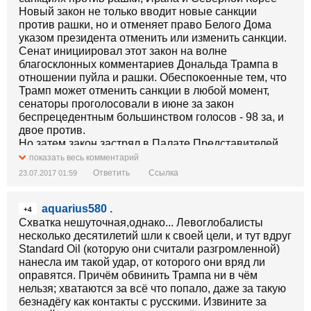
Новый закон не только вводит новые санкции
против рашки, но и отменяет право Белого Дома
указом президента отменить или изменить санкции.
Сенат инициировал этот закон на волне
благосклонных комментариев Дональда Трампа в
отношении пуйла и рашки. Обеспокоенные тем, что
Трамп может отменить санкции в любой момент,
сенаторы проголосовали в июне за закон
беспрецедентным большинством голосов - 98 за, и
двое против.
Но затем закон застрял в Палате Представителей.
Конгрессмены-республиканцы не стали сразу
показать весь комментарий
голосовать, решив дождаться саммита G-20 и
Ответить
Ссылка
23.07.2017 01:59
встречи пуйла и Трампа.
И вот сегодня Палата Представителей объявила,
aquarius580 .
что республиканское большинство проголосует ЗА
+4
закон о санкциях во вторник.
Схватка нешуточная,однако... Левоглобалисты
На решение их повлияла не только встреча Трампа
несколько десятилетий шли к своей цели, и тут вдруг
с пуйлом, но и стремительно набирающее обороты
Standard Oil (которую они считали разгромленной)
расследование возможного сговора штаба Трампа с
нанесла им такой удар, от которого они вряд ли
Кремлём.
оправятся. Причём обвинить Трампа ни в чём
Всего за неделю США прошли путь от заявлений
нельзя; хватаются за всё что попало, даже за такую
Трампа о том, что «сговор с Россией - это фейк
безнадёгу как контакты с русскими. Извините за