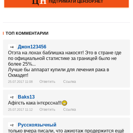
ТОП КОММЕНТАРИИ
Джон123456
+4
Отэта на лохах баблишка накосят! Это в стране где
по официальной статистике за границей было не
более 25%...
Лучше бы аппарат купили для лечения рака в
Охмадет!
Ответить
Ссылка
25.07.2017 11:08
Baks13
+2
Афігєть кака інтєрєсна!!!
Ответить
Ссылка
25.07.2017 11:12
Русскоязычный
+2
только вчера писали, что ажиотаж продержится ещё