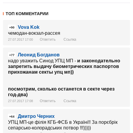
ТОП КОММЕНТАРИИ
Vova Kok
+90
чемодан-вокзал-рассея
Ответить
Ссылка
27.07.2017 17:00
Леонид Богданов
+77
надо уважить Синод УПЦ МП -
и законодательно
запретить выдачу биометрических паспортов
прихожанам секты упц мп))
посмотрим, сколько останется в секте через
год-два)
Ответить
Ссылка
27.07.2017 17:08
Дмитро Черних
+64
УПЦ МП-це філія КГБ-ФСБ в Україні!! За порєбрік
сепарсько-колорадських потвор !!!)))))