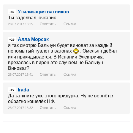
Утилизация ватников
+32
Ты задолбал, очкарик.
Ответить
Ссылка
28.07.2017 18:25
Алла Морсак
+29
я так смотрю Бальчун будет виноват за каждый
непомытый туалет в вагонах
. Омельян дебил
или прикидывается. В Испании Электричка
врезалась в пирон это случаем не Бальчун
Виноват?
Ответить
Ссылка
28.07.2017 18:41
Irada
+27
Да заткните уже этого придурка. Ну не вернётся
обратно кошелёк НФ.
Ответить
Ссылка
28.07.2017 18:32