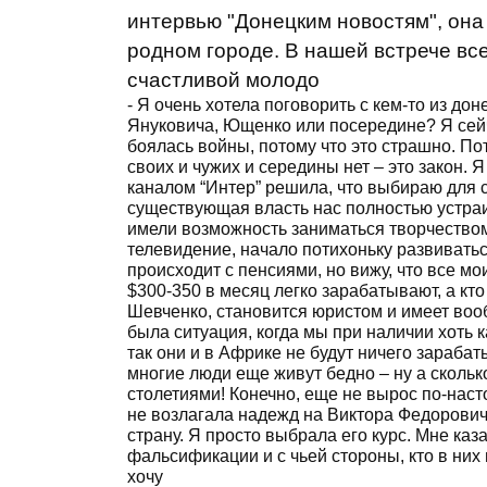
интервью "Донецким новостям", она
родном городе. В нашей встрече вс
счастливой молодо
- Я очень хотела поговорить с кем-то из до
Януковича, Ющенко или посередине? Я сей
боялась войны, потому что это страшно. По
своих и чужих и середины нет – это закон.
каналом “Интер” решила, что выбираю для с
существующая власть нас полностью устраив
имели возможность заниматься творчеством
телевидение, начало потихоньку развиваться
происходит с пенсиями, но вижу, что все мо
$300-350 в месяц легко зарабатывают, а кт
Шевченко, становится юристом и имеет воо
была ситуация, когда мы при наличии хоть к
так они и в Африке не будут ничего зарабат
многие люди еще живут бедно – ну а скольк
столетиями! Конечно, еще не вырос по-наст
не возлагала надежд на Виктора Федоровича
страну. Я просто выбрала его курс. Мне каз
фальсификации и с чьей стороны, кто в них
хочу