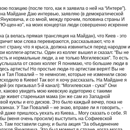
ою позицию (после того, как я заявила о ней на “Интере”).
и на Майдане Даю интервью, заявляю (в демократической
а Януковича, и со мной, между прочим, половина страны И
т “Ю-щен-ко”, на моих концертах люди совершенно искренне
а (а велась прямая трансляция на Майдан), что Киев - это
кричит мои слова перевираются, рассказывают, что я
т страну, что я крыса, должна извиниться перед народом 
ои коллеги-артисты. Один из коллег вышел и сказал: “Вы не
 есть и нормальные люди, а не только Могилевская”. То есть
 услышала от своих коллег Я понимаю, что большие люди в
десь артисты! Но простые люди-то артистам верят! Вы не
ма и Тая Повалий – те немногие, которые не изменили свою
исходило в Киеве! Так вот я хочу рассказать. На Майдане я
й (их призывал 5-й канал): “Могилевская - сука!” Они
е, каково увидеть мою киевскую аудиторию с такими
где живет старенькая мама (он же сам из Западной
вой куклы и его дисков. Это было каждый вечер, пока не
азинах. У Таи Повалий – не знаю, вправе ли я говорить, -
 даже пришлось уехать из Киева... Могу сказать о себе. Я
тобы (меня очень просили) выступить на Софиевской
. Там поставили сцену, и была акция “За объединение
лагов Януковича. Это был момент в стране, когда могла