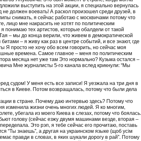
дложили выступить на этой акции, я специально вернулась
д не должен воевать! А раскол произошел среди друзей, в
клипы снимать, я сейчас работаю с москвичами потому что
е, лицо мне накрасить не хотят по политическим
я понимаю тех артистов, которые обалдели от такой
, Тая – мы до конца верили, что живем в демократической
итами – я живу как раз в центре событий, и все знают, где
 Я просто не хочу обо всем говорить, но сейчас моя
ашные времена. Самое главное – меня по политическим
тора месяца нет уже там Это нормально? Кузьма остался –
ковича Мне журналисты 5-го канала вслед крикнули: “Мы
еред судом! У меня есть все записи! Я уезжала на три дня в
ться в Киеве. Потом возвращалась, потому что были дела
туации в стране. Почему даю интервью здесь? Потому что
я изменила жизни очень многих людей. Я ко многим,
лете, убегала из моего Киева в слезах, потому что боялась
бьют голову (сейчас езжу двумя машинами везде, вторая –
переделала. Это рэп, я тебе сейчас его прочитаю, поставь
я “Ты знаешь”, а другая на украинском языке (щоб усім
“Немає правди в словах, в яких шукали дорогу в рай”. Потому