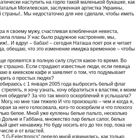
атически наступить на горло такой маленькой букашке, как
Наталья Могилевская, заслуженная артистка Украины,
й страны!.. Мы недостаточно для нее сделали, чтобы иметь
ра я своему мужу, счастливая влюбленная невеста,
оила планы У нас было радужное настроение, мы,
!.. И вдруг – бабах! – сегодня Наташа поет рок и читает
вда, обещаю, что это изменение имиджа временное – чтобы
е проявятся в полную силу спустя какое-то время. Во
оже страшно. Если страдают известные люди, если певица
аю в киевском кафе и заявляет о том, что подумывает
ворить о простых людях?
собираюсь с 1 января 2005 года выбросить белый флаг
стрелять, я хочу узнать, хочу обратиться к властям, к моим
 меня обидели? За что так много оскорблений я услышала?
Могу, но мне там тяжело И что произошло – чем и когда я,
рая за него голосовала, кого-то оскорбили и что плохого
олько белое. Мной уже куплены белые пальто, несколько
 Дольче и Габбана, множество пар белых сапог, белых
лый цвет ненавижу. Но буду носить его до тех пор, пока не
 числе и от властей.
 “LG-Eelectronics” передо мной извинились, как только