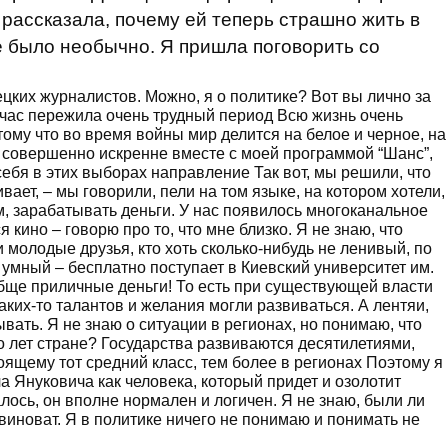
 рассказала, почему ей теперь страшно жить в
е было необычно. Я пришла поговорить со
нецких журналистов. Можно, я о политике? Вот вы лично за
час пережила очень трудный период Всю жизнь очень
тому что во время войны мир делится на белое и черное, на
 Я совершенно искренне вместе с моей программой “Шанс”,
ебя в этих выборах направление Так вот, мы решили, что
ает, – мы говорили, пели на том языке, на котором хотели,
, зарабатывать деньги. У нас появилось многоканальное
 кино – говорю про то, что мне близко. Я не знаю, что
и молодые друзья, кто хоть сколько-нибудь не ленивый, по
о умный – бесплатно поступает в Киевский университет им.
бще приличные деньги! То есть при существующей власти
аких-то талантов и желания могли развиваться. А лентяи,
ывать. Я не знаю о ситуации в регионах, но понимаю, что
о лет стране? Государства развиваются десятилетиями,
оящему тот средний класс, тем более в регионах Поэтому я
 Януковича как человека, который придет и озолотит
алось, он вполне нормален и логичен. Я не знаю, были ли
 виноват. Я в политике ничего не понимаю и понимать не