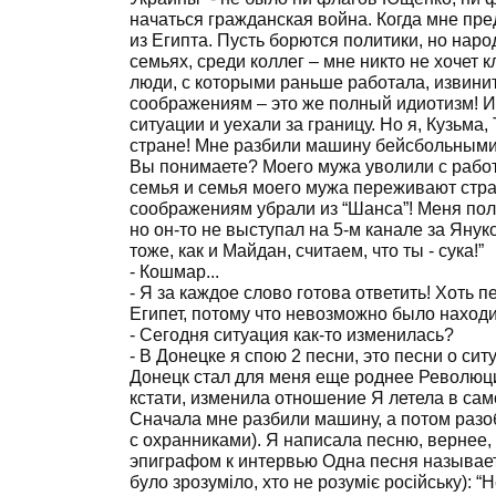
начаться гражданская война. Когда мне пре
из Египта. Пусть борются политики, но наро
семьях, среди коллег – мне никто не хочет 
люди, с которыми раньше работала, извинит
соображениям – это же полный идиотизм! И 
ситуации и уехали за границу. Но я, Кузьма
стране! Мне разбили машину бейсбольными б
Вы понимаете? Моего мужа уволили с работы
семья и семья моего мужа переживают стр
соображениям убрали из “Шанса”! Меня пол
но он-то не выступал на 5-м канале за Яну
тоже, как и Майдан, считаем, что ты - сука!”
- Кошмар...
- Я за каждое слово готова ответить! Хоть п
Египет, потому что невозможно было находи
- Сегодня ситуация как-то изменилась?
- В Донецке я спою 2 песни, это песни о си
Донецк стал для меня еще роднее Революци
кстати, изменила отношение Я летела в само
Сначала мне разбили машину, а потом разо
с охранниками). Я написала песню, вернее, 
эпиграфом к интервью Одна песня называетс
було зрозуміло, хто не розуміє російську): 