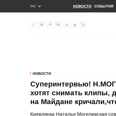
НОВОСТИ
СОБЫТИЯ
РУС
ENG
УКР
НОВОСТИ
Суперинтервью! Н.МОГ
хотят снимать клипы, 
на Майдане кричали,что
Киевлянка Наталья Могилевская со