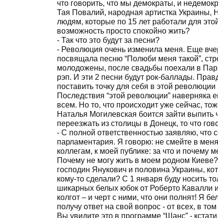
что говорить, что мы демократы, и недемокр
Тая Повалий, народная артистка Украины, 
людям, которые по 15 лет работали для это
возможность просто спокойно жить?
- Так что это будут за песни?
- Революция очень изменила меня. Еще вче
посвящала песню “Полюби меня такой”, стр
молодожены, после свадьбы поехали в Париж
рэп. И эти 2 песни будут рок-баллады. Пра
поставить точку для себя в этой революции
Последствия “этой революции” наверняка ещ
всем. Но то, что происходит уже сейчас, т
Наталья Могилевская боится зайти выпить ч
переезжать из столицы в Донецк, то что го
- С полной ответственностью заявляю, что 
парламентария. Я говорю: не смейте в меня 
коллегам, к моей публике: за что и почему
Почему не могу жить в моем родном Киеве? 
господин Янукович и половина Украины, кото
кому-то сделали? С 1 января буду носить т
шикарных белых юбок от Роберто Кавалли и
колгот – и черт с ними, что они полнят! Я бе
получу ответ на свой вопрос - от всех, в том
Вы увидите это в программе “Шанс” - кстати,