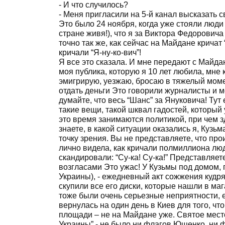
- И что случилось?
- Меня пригласили на 5-й канал высказать св
Это было 24 ноября, когда уже стояли люд
стране живя!), что я за Виктора Федорович
точно так же, как сейчас на Майдане крича
кричали “Я-ну-ко-вич”!
Я все это сказала. И мне передают с Майдан
моя публика, которую я 10 лет любила, мне 
эмигрирую, уезжаю, бросаю в тяжелый момен
отдать деньги Это говорили журналисты и м
думайте, что весь “Шанс” за Януковича! Тут
такие вещи, такой шквал гадостей, который
это время занимаются политикой, при чем з
знаете, в какой ситуации оказались я, Кузь
точку зрения. Вы не представляете, что про
лично видела, как кричали полмиллиона люде
скандировали: “Су-ка! Су-ка!” Представляет
возгласами Это ужас! У Кузьмы под домом, 
Украины), - ежедневный акт сожжения кудря
скупили все его диски, которые нашли в маг
тоже были очень серьезные неприятности, ей
вернулась на один день в Киев для того, ч
площади – не на Майдане уже. Святое место
Украины” - не было ни флагов Ющенко, ни ф