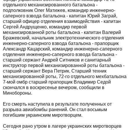
отдельного механизированного батальона -
подполковник Олег Матижев, командир инженерно-
саперного взвода батальона - капитан Юрий Заграй,
старший офицер отделения взаимодействия - капитан
Сергей Андрущенко, командир первой
механизированной роты батальона - капитан Валерий
Бражевский, начальник электротехнического отделения
инженерно-саперного взвода батальона - прапорщик
Александр Кацарский, командир инженерно-саперного
отделения инженерно-саперного взвода батальона -
старший сержант Андрей Ситников и санитарный
инструктор первой механизированной роты батальона -
старший сержант Вера Петрик. Старший техник
механизированной роты, 72-го отдельного мехбатальона
7-мой омбр старший прапорщик Владимир Седой
скончался в воскресенье вечером, сообщили в
Минобороны.
Его смерть наступила в результате полученных от
разрыва авиабомбы ранений. Он стал восьмым
погибшим украинским миротворцем.
Сегодня рано утром в лагере украинских миротворцев