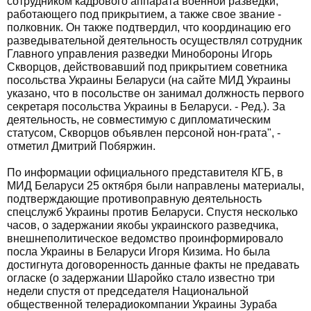
сотрудником кадрового аппарата военной разведки,
работающего под прикрытием, а также свое звание -
полковник. Он также подтвердил, что координацию его
разведывательной деятельность осуществлял сотрудник
Главного управления разведки Минобороны Игорь
Скворцов, действовавший под прикрытием советника
посольства Украины Беларуси (на сайте МИД Украины
указано, что в посольстве он занимал должность первого
секретаря посольства Украины в Беларуси. - Ред.). За
деятельность, не совместимую с дипломатическим
статусом, Скворцов объявлен персоной нон-грата", -
отметил Дмитрий Побяржин.
По информации официального представителя КГБ, в
МИД Беларуси 25 октября были направлены материалы,
подтверждающие противоправную деятельность
спецслужб Украины против Беларуси. Спустя несколько
часов, о задержании якобы украинского разведчика,
внешнеполитическое ведомство проинформировало
посла Украины в Беларуси Игоря Кизима. Но была
достигнута договоренность данные факты не предавать
огласке (о задержании Шаройко стало известно три
недели спустя от председателя Национальной
общественной телерадиокомпании Украины Зураба