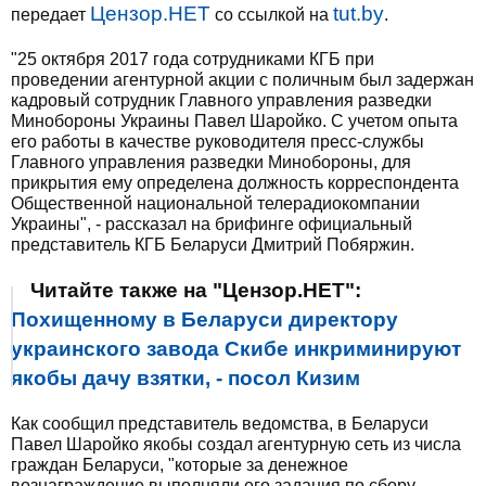
Цензор.НЕТ
tut.by
передает
со ссылкой на
.
"25 октября 2017 года сотрудниками КГБ при
проведении агентурной акции с поличным был задержан
кадровый сотрудник Главного управления разведки
Минобороны Украины Павел Шаройко. С учетом опыта
его работы в качестве руководителя пресс-службы
Главного управления разведки Минобороны, для
прикрытия ему определена должность корреспондента
Общественной национальной телерадиокомпании
Украины", - рассказал на брифинге официальный
представитель КГБ Беларуси Дмитрий Побяржин.
Читайте также на "Цензор.НЕТ":
Похищенному в Беларуси директору
украинского завода Скибе инкриминируют
якобы дачу взятки, - посол Кизим
Как сообщил представитель ведомства, в Беларуси
Павел Шаройко якобы создал агентурную сеть из числа
граждан Беларуси, "которые за денежное
вознаграждение выполняли его задания по сбору