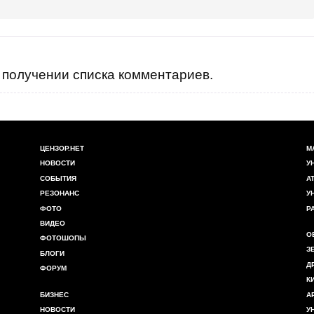
получении списка комментариев.
ЦЕНЗОР.НЕТ
М
НОВОСТИ
У
СОБЫТИЯ
А
РЕЗОНАНС
У
ФОТО
Р
ВИДЕО
О
ФОТОШОПЫ
З
БЛОГИ
Д
ФОРУМ
К
БИЗНЕС
А
НОВОСТИ
У