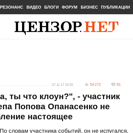
РЕЗОНАНС
ВИДЕО
БЛОГИ
ФОРУМ
БИЗНЕС
ПУБЛИКАЦИИ
54 272
91
27.11.17 15:20
а, ты что клоун?", - участник
епа Попова Опанасенко не
абление настоящее
По словам участника событий, он не испугался,