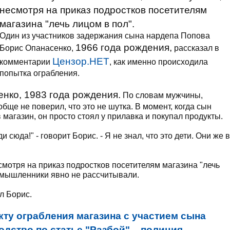
несмотря на приказ подростков посетителям
магазина "лечь лицом в пол".
Один из участников задержания сына нардепа Попова
1966 года рождения,
Борис Опанасенко,
рассказал в
Цензор.НЕТ
комментарии
, как именно происходила
попытка ограбления.
енко, 1983 года рождения.
По словам мужчины,
бще не поверил, что это не шутка. В момент, когда сын
 магазин, он просто стоял у прилавка и покупал продукты.
и сюда!" - говорит Борис. - Я не знал, что это дети. Они же в
смотря на приказ подростков посетителям магазина "лечь
умышленники явно не рассчитывали.
ал Борис.
кту ограбления магазина с участием сына
дство по статье "Разбой", - полиция