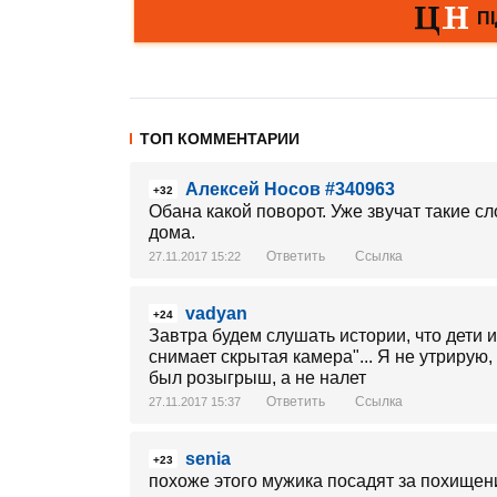
ТОП КОММЕНТАРИИ
Алексей Носов #340963
+32
Обана какой поворот. Уже звучат такие сл
дома.
Ответить
Ссылка
27.11.2017 15:22
vadyan
+24
Завтра будем слушать истории, что дети 
снимает скрытая камера"... Я не утрирую,
был розыгрыш, а не налет
Ответить
Ссылка
27.11.2017 15:37
senia
+23
похоже этого мужика посадят за похищен