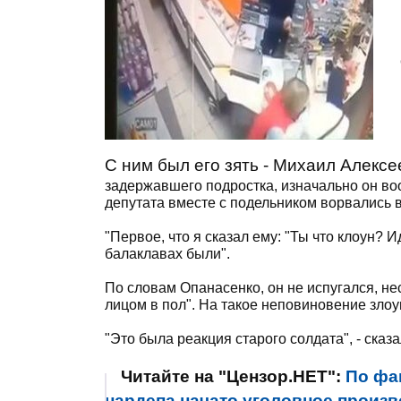
С ним был его зять - Михаил Алексе
задержавшего подростка, изначально он воо
депутата вместе с подельником ворвались в
"Первое, что я сказал ему: "Ты что клоун? Ид
балаклавах были".
По словам Опанасенко, он не испугался, не
лицом в пол". На такое неповиновение зло
"Это была реакция старого солдата", - сказ
Читайте на "Цензор.НЕТ":
По фа
нардепа начато уголовное произво