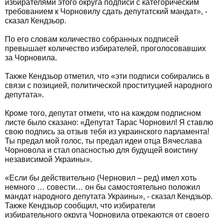
избирателями этого округа подписи с категорическим
требованием к Чорновилу сдать депутатский мандат», -
сказал Кендзьор.
По его словам количество собранных подписей
превышает количество избирателей, проголосовавших
за Чорновила.
Также Кендзьор отметил, что «эти подписи собирались в
связи с позицией, политической проституцией народного
депутата».
Кроме того, депутат отмети, что на каждом подписном
листе было сказано: «Депутат Тарас Чорновил! Я ставлю
свою подпись за отзыв тебя из украинского парламента!
Ты предал мой голос, ты предал идеи отца Вячеслава
Чорновола и стал опасностью для будущей воистину
независимой Украины».
«Если бы действительно (Черновил – ред) имел хоть
немного … совести… он бы самостоятельно положил
мандат народного депутата Украины», - сказал Кендзьор.
Также Кендзьор сообщил, что избиратели
избирательного округа Чорновила отрекаются от своего