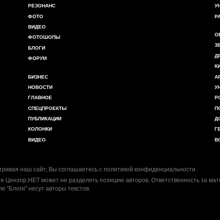
РЕЗОНАНС
У
ФОТО
Р
ВИДЕО
О
ФОТОШОПЫ
З
БЛОГИ
Д
ФОРУМ
К
БИЗНЕС
А
НОВОСТИ
У
ГЛАВНОЕ
Р
СПЕЦПРОЕКТЫ
П
ПУБЛИКАЦИИ
Д
КОЛОНКИ
Г
ВИДЕО
В
ривая наш сайт, Вы соглашаетесь с
политикой конфиденциальности
.
я Цензор.НЕТ может не разделять позицию авторов. Ответственность за ма
ле "Блоги" несут авторы текстов.