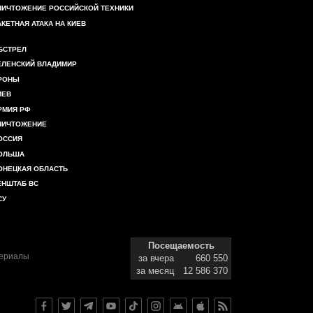
НИЧТОЖЕНИЕ РОССИЙСКОЙ ТЕХНИКИ
АКЕТНАЯ АТАКА НА КИЕВ
БСТРЕЛ
ЕЛЕНСКИЙ ВЛАДИМИР
РОНЫ
ИЕВ
РМИЯ РФ
НИЧТОЖЕНИЕ
ОССИЯ
ОЛЬША
ОНЕЦКАЯ ОБЛАСТЬ
ЕНШТАБ ВС
СУ
Посещаемость
териалы
за вчера
660 550
за месяц
12 586 370