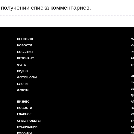
получении списка комментариев.
ЦЕНЗОР.НЕТ
М
НОВОСТИ
У
СОБЫТИЯ
Р
РЕЗОНАНС
А
ФОТО
У
ВИДЕО
О
ФОТОШОПЫ
К
БЛОГИ
З
ФОРУМ
Д
БИЗНЕС
А
НОВОСТИ
П
ГЛАВНОЕ
Р
СПЕЦПРОЕКТЫ
У
ПУБЛИКАЦИИ
А
КОЛОНКИ
Г